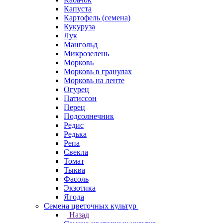
Капуста
Картофель (семена)
Кукуруза
Лук
Мангольд
Микрозелень
Морковь
Морковь в гранулах
Морковь на ленте
Огурец
Патиссон
Перец
Подсолнечник
Редис
Редька
Репа
Свекла
Томат
Тыква
Фасоль
Экзотика
Ягода
Семена цветочных культур
Назад