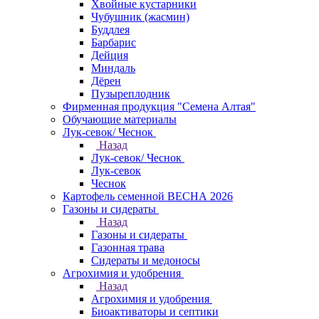
Хвойные кустарники
Чубушник (жасмин)
Буддлея
Барбарис
Дейция
Миндаль
Дёрен
Пузыреплодник
Фирменная продукция "Семена Алтая"
Обучающие материалы
Лук-севок/ Чеснок
Назад
Лук-севок/ Чеснок
Лук-севок
Чеснок
Картофель семенной ВЕСНА 2026
Газоны и сидераты
Назад
Газоны и сидераты
Газонная трава
Сидераты и медоносы
Агрохимия и удобрения
Назад
Агрохимия и удобрения
Биоактиваторы и септики