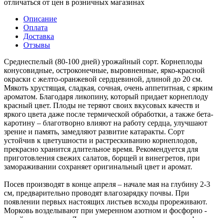
отличаться от цен в розничных магазинах
Описание
Оплата
Доставка
Отзывы
Среднеспелый (80-100 дней) урожайный сорт. Корнеплоды
конусовидные, остроконечные, выровненные, ярко-красной
окраски с желто-оранжевой сердцевиной, длиной до 20 см.
Мякоть хрустящая, сладкая, сочная, очень аппетитная, с ярким
ароматом. Благодаря ликопину, который придает корнеплоду
красный цвет. Плоды не теряют своих вкусовых качеств и
яркого цвета даже после термической обработки, а также бета-
каротину – благотворно влияют на работу сердца, улучшают
зрение и память, замедляют развитие катаракты. Сорт
устойчив к цветушности и растрескиванию корнеплодов,
прекрасно хранится длительное время. Рекомендуется для
приготовления свежих салатов, борщей и винегретов, при
замораживании сохраняет оригинальный цвет и аромат.
Посев производят в конце апреля – начале мая на глубину 2-3
см, предварительно проводят влагозарядку почвы. При
появлении первых настоящих листьев всходы прореживают.
Морковь возделывают при умеренном азотном и фосфорно -