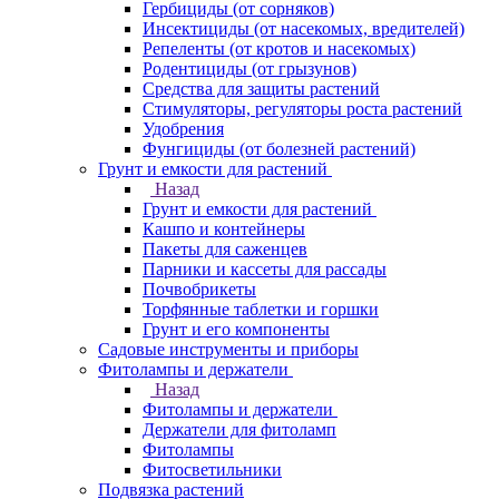
Гербициды (от сорняков)
Инсектициды (от насекомых, вредителей)
Репеленты (от кротов и насекомых)
Родентициды (от грызунов)
Средства для защиты растений
Стимуляторы, регуляторы роста растений
Удобрения
Фунгициды (от болезней растений)
Грунт и емкости для растений
Назад
Грунт и емкости для растений
Кашпо и контейнеры
Пакеты для саженцев
Парники и кассеты для рассады
Почвобрикеты
Торфянные таблетки и горшки
Грунт и его компоненты
Садовые инструменты и приборы
Фитолампы и держатели
Назад
Фитолампы и держатели
Держатели для фитоламп
Фитолампы
Фитосветильники
Подвязка растений