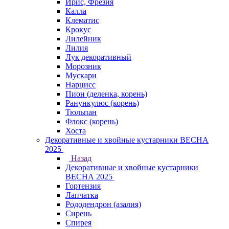
Ирис, Фрезия
Калла
Клематис
Крокус
Лилейник
Лилия
Лук декоративный
Морозник
Мускари
Нарцисс
Пион (деленка, корень)
Ранункулюс (корень)
Тюльпан
Флокс (корень)
Хоста
Декоративные и хвойные кустарники ВЕСНА
2025
Назад
Декоративные и хвойные кустарники
ВЕСНА 2025
Гортензия
Лапчатка
Рододендрон (азалия)
Сирень
Спирея