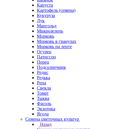
Капуста
Картофель (семена)
Кукуруза
Лук
Мангольд
Микрозелень
Морковь
Морковь в гранулах
Морковь на ленте
Огурец
Патиссон
Перец
Подсолнечник
Редис
Редька
Репа
Свекла
Томат
Тыква
Фасоль
Экзотика
Ягода
Семена цветочных культур
Назад