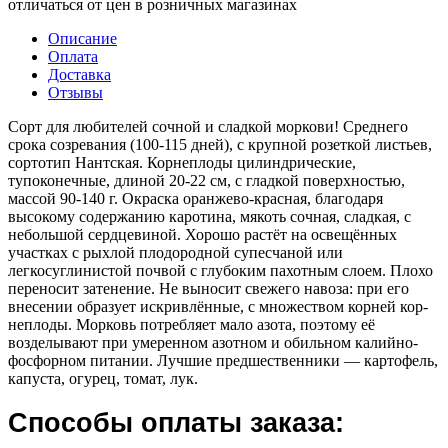
отличаться от цен в розничных магазинах
Описание
Оплата
Доставка
Отзывы
Сорт для любителей сочной и сладкой моркови! Среднего
срока созревания (100-115 дней), с крупной розеткой листьев,
сортотип Нантская. Корнеплоды цилиндрические,
тупоконечные, длиной 20-22 см, с гладкой поверхностью,
массой 90-140 г. Окраска оранжево-красная, благодаря
высокому содержанию каротина, мякоть сочная, сладкая, с
небольшой сердцевиной. Хорошо растёт на освещённых
участках с рыхлой плодородной супесчаной или
легкосуглинистой почвой с глубоким пахотным слоем. Плохо
переносит затенение. Не выносит свежего навоза: при его
внесении образует искривлённые, с множеством корней кор-
неплоды. Морковь потребляет мало азота, поэтому её
возделывают при умеренном азотном и обильном калийно-
фосфорном питании. Лучшие предшественники — картофель,
капуста, огурец, томат, лук.
Способы оплаты заказа: