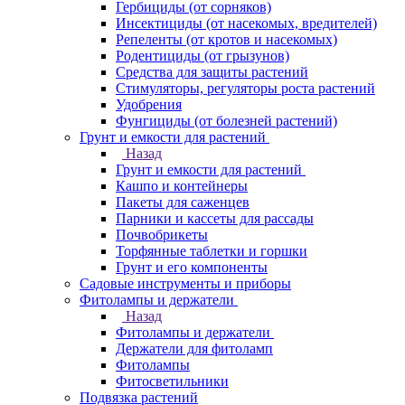
Гербициды (от сорняков)
Инсектициды (от насекомых, вредителей)
Репеленты (от кротов и насекомых)
Родентициды (от грызунов)
Средства для защиты растений
Стимуляторы, регуляторы роста растений
Удобрения
Фунгициды (от болезней растений)
Грунт и емкости для растений
Назад
Грунт и емкости для растений
Кашпо и контейнеры
Пакеты для саженцев
Парники и кассеты для рассады
Почвобрикеты
Торфянные таблетки и горшки
Грунт и его компоненты
Садовые инструменты и приборы
Фитолампы и держатели
Назад
Фитолампы и держатели
Держатели для фитоламп
Фитолампы
Фитосветильники
Подвязка растений