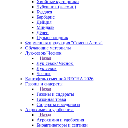
Хвойные кустарники
Чубушник (жасмин)
Буддлея
Барбарис
Дейция
Миндаль
Дёрен
Пузыреплодник
Фирменная продукция "Семена Алтая"
Обучающие материалы
Лук-севок/ Чеснок
Назад
Лук-севок/ Чеснок
Лук-севок
Чеснок
Картофель семенной ВЕСНА 2026
Газоны и сидераты
Назад
Газоны и сидераты
Газонная трава
Сидераты и медоносы
Агрохимия и удобрения
Назад
Агрохимия и удобрения
Биоактиваторы и септики