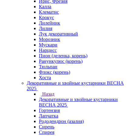
Ирис, Фрезия
Калла
Клематис
Крокус
Лилейник
Лилия
Лук декоративный
Морозник
Мускари
Нарцисс
Пион (деленка, корень)
Ранункулюс (корень)
Тюльпан
Флокс (корень)
Хоста
Декоративные и хвойные кустарники ВЕСНА
2025
Назад
Декоративные и хвойные кустарники
ВЕСНА 2025
Гортензия
Лапчатка
Рододендрон (азалия)
Сирень
Спирея