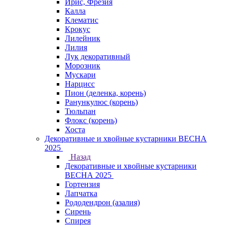
Ирис, Фрезия
Калла
Клематис
Крокус
Лилейник
Лилия
Лук декоративный
Морозник
Мускари
Нарцисс
Пион (деленка, корень)
Ранункулюс (корень)
Тюльпан
Флокс (корень)
Хоста
Декоративные и хвойные кустарники ВЕСНА
2025
Назад
Декоративные и хвойные кустарники
ВЕСНА 2025
Гортензия
Лапчатка
Рододендрон (азалия)
Сирень
Спирея