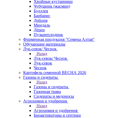
Хвойные кустарники
Чубушник (жасмин)
Буддлея
Барбарис
Дейция
Миндаль
Дёрен
Пузыреплодник
Фирменная продукция "Семена Алтая"
Обучающие материалы
Лук-севок/ Чеснок
Назад
Лук-севок/ Чеснок
Лук-севок
Чеснок
Картофель семенной ВЕСНА 2026
Газоны и сидераты
Назад
Газоны и сидераты
Газонная трава
Сидераты и медоносы
Агрохимия и удобрения
Назад
Агрохимия и удобрения
Биоактиваторы и септики