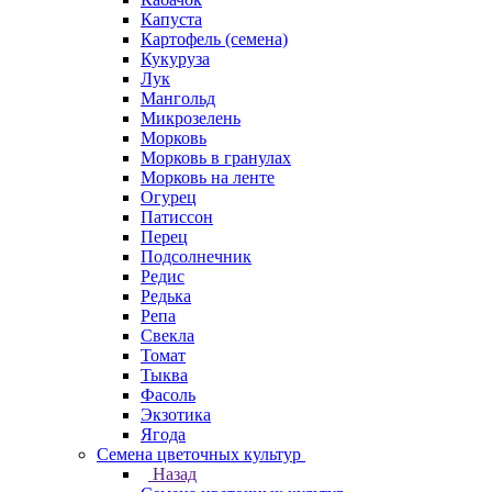
Капуста
Картофель (семена)
Кукуруза
Лук
Мангольд
Микрозелень
Морковь
Морковь в гранулах
Морковь на ленте
Огурец
Патиссон
Перец
Подсолнечник
Редис
Редька
Репа
Свекла
Томат
Тыква
Фасоль
Экзотика
Ягода
Семена цветочных культур
Назад