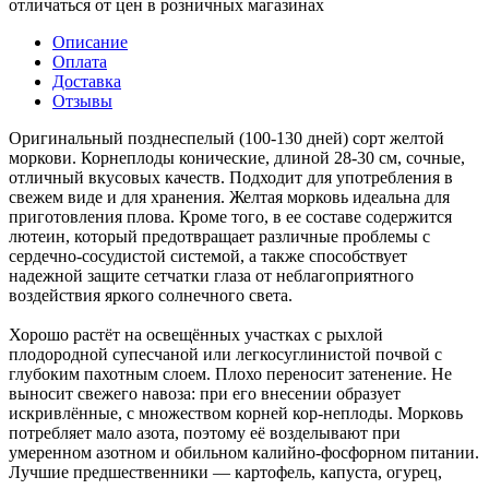
отличаться от цен в розничных магазинах
Описание
Оплата
Доставка
Отзывы
Оригинальный позднеспелый (100-130 дней) сорт желтой
моркови. Корнеплоды конические, длиной 28-30 см, сочные,
отличный вкусовых качеств. Подходит для употребления в
свежем виде и для хранения. Желтая морковь идеальна для
приготовления плова. Кроме того, в ее составе содержится
лютеин, который предотвращает различные проблемы с
сердечно-сосудистой системой, а также способствует
надежной защите сетчатки глаза от неблагоприятного
воздействия яркого солнечного света.
Хорошо растёт на освещённых участках с рыхлой
плодородной супесчаной или легкосуглинистой почвой с
глубоким пахотным слоем. Плохо переносит затенение. Не
выносит свежего навоза: при его внесении образует
искривлённые, с множеством корней кор-неплоды. Морковь
потребляет мало азота, поэтому её возделывают при
умеренном азотном и обильном калийно-фосфорном питании.
Лучшие предшественники — картофель, капуста, огурец,