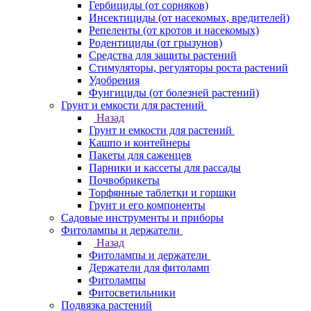
Гербициды (от сорняков)
Инсектициды (от насекомых, вредителей)
Репеленты (от кротов и насекомых)
Родентициды (от грызунов)
Средства для защиты растений
Стимуляторы, регуляторы роста растений
Удобрения
Фунгициды (от болезней растений)
Грунт и емкости для растений
Назад
Грунт и емкости для растений
Кашпо и контейнеры
Пакеты для саженцев
Парники и кассеты для рассады
Почвобрикеты
Торфянные таблетки и горшки
Грунт и его компоненты
Садовые инструменты и приборы
Фитолампы и держатели
Назад
Фитолампы и держатели
Держатели для фитоламп
Фитолампы
Фитосветильники
Подвязка растений