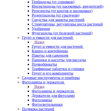
Гербициды (от сорняков)
Инсектициды (от насекомых, вредителей)
Репеленты (от кротов и насекомых)
Родентициды (от грызунов)
Средства для защиты растений
Стимуляторы, регуляторы роста растений
Удобрения
Фунгициды (от болезней растений)
Грунт и емкости для растений
Назад
Грунт и емкости для растений
Кашпо и контейнеры
Пакеты для саженцев
Парники и кассеты для рассады
Почвобрикеты
Торфянные таблетки и горшки
Грунт и его компоненты
Садовые инструменты и приборы
Фитолампы и держатели
Назад
Фитолампы и держатели
Держатели для фитоламп
Фитолампы
Фитосветильники
Подвязка растений