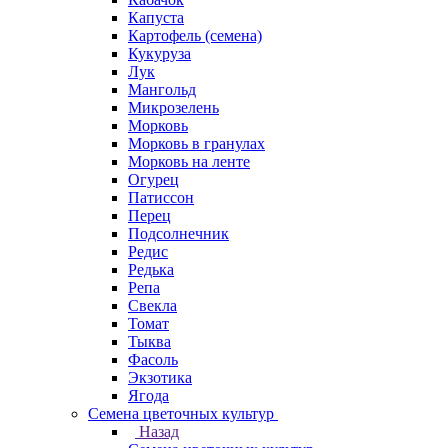
Капуста
Картофель (семена)
Кукуруза
Лук
Мангольд
Микрозелень
Морковь
Морковь в гранулах
Морковь на ленте
Огурец
Патиссон
Перец
Подсолнечник
Редис
Редька
Репа
Свекла
Томат
Тыква
Фасоль
Экзотика
Ягода
Семена цветочных культур
Назад