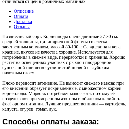
отличаться от цен в розничных магазинах
Описание
Оплата
Доставка
Отзывы
Позднеспелый сорт. Корнеплоды очень длинные 27-30 см.
средней толщины, цилиндрической формы со слегка
заостренным кончиком, массой 80-190 г. Сердцевина и кора
красные, вкусовые качества хорошие. Используется для
потребления в свежем виде, переработки и хранения. Хорошо
растёт на освещённых участках с рыхлой плодородной
супесчаной или легкосуглинистой почвой с глубоким
пахотным слоем.
Плохо переносит затенение. Не выносит свежего навоза: при
его внесении образует искривлённые, с множеством корней
корнеплоды. Морковь потребляет мало азота, поэтому её
возделывают при умеренном азотном и обильном калийно-
фосфорном питании. Лучшие предшественники — картофель,
капуста, огурец, томат, лук.
Способы оплаты заказа: