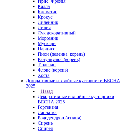
Ирис, Фрезия
Калла
Клематис
Крокус
Лилейник
Лилия
Лук декоративный
Морозник
Мускари
Нарцисс
Пион (деленка, корень)
Ранункулюс (корень)
Тюльпан
Флокс (корень)
Хоста
Декоративные и хвойные кустарники ВЕСНА
2025
Назад
Декоративные и хвойные кустарники
ВЕСНА 2025
Гортензия
Лапчатка
Рододендрон (азалия)
Сирень
Спирея