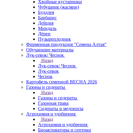
Хвойные кустарники
Чубушник (жасмин)
Буддлея
Барбарис
Дейция
Миндаль
Дёрен
Пузыреплодник
Фирменная продукция "Семена Алтая"
Обучающие материалы
Лук-севок/ Чеснок
Назад
Лук-севок/ Чеснок
Лук-севок
Чеснок
Картофель семенной ВЕСНА 2026
Газоны и сидераты
Назад
Газоны и сидераты
Газонная трава
Сидераты и медоносы
Агрохимия и удобрения
Назад
Агрохимия и удобрения
Биоактиваторы и септики