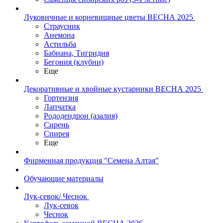
Луковичные и корневищные цветы ВЕСНА 2025
Страусник
Анемона
Астильба
Бабиана, Тигридия
Бегония (клубни)
Еще
Декоративные и хвойные кустарники ВЕСНА 2025
Гортензия
Лапчатка
Рододендрон (азалия)
Сирень
Спирея
Еще
Фирменная продукция "Семена Алтая"
Обучающие материалы
Лук-севок/ Чеснок
Лук-севок
Чеснок