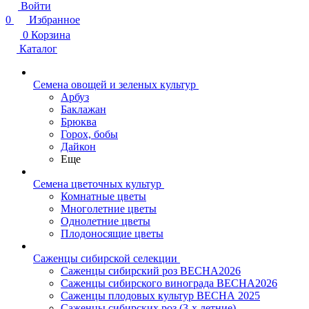
Войти
0
Избранное
0
Корзина
Каталог
Семена овощей и зеленых культур
Арбуз
Баклажан
Брюква
Горох, бобы
Дайкон
Еще
Семена цветочных культур
Комнатные цветы
Многолетние цветы
Однолетние цветы
Плодоносящие цветы
Саженцы сибирской селекции
Саженцы сибирский роз ВЕСНА2026
Саженцы сибирского винограда ВЕСНА2026
Саженцы плодовых культур ВЕСНА 2025
Саженцы сибирских роз (3-х летние)