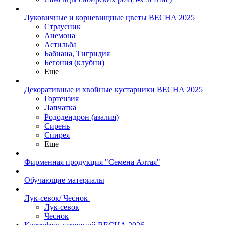
Луковичные и корневищные цветы ВЕСНА 2025
Страусник
Анемона
Астильба
Бабиана, Тигридия
Бегония (клубни)
Еще
Декоративные и хвойные кустарники ВЕСНА 2025
Гортензия
Лапчатка
Рододендрон (азалия)
Сирень
Спирея
Еще
Фирменная продукция "Семена Алтая"
Обучающие материалы
Лук-севок/ Чеснок
Лук-севок
Чеснок