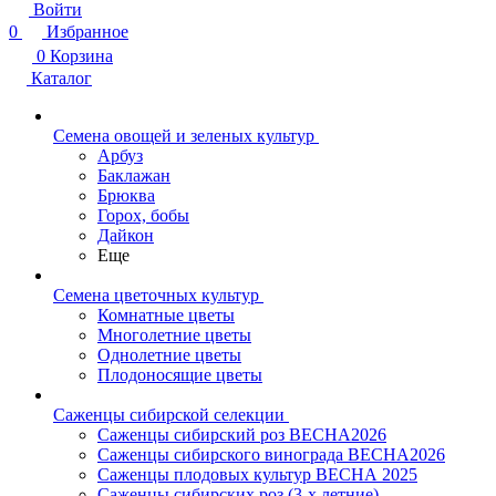
Войти
0
Избранное
0
Корзина
Каталог
Семена овощей и зеленых культур
Арбуз
Баклажан
Брюква
Горох, бобы
Дайкон
Еще
Семена цветочных культур
Комнатные цветы
Многолетние цветы
Однолетние цветы
Плодоносящие цветы
Саженцы сибирской селекции
Саженцы сибирский роз ВЕСНА2026
Саженцы сибирского винограда ВЕСНА2026
Саженцы плодовых культур ВЕСНА 2025
Саженцы сибирских роз (3-х летние)