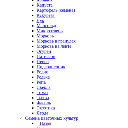
Капуста
Картофель (семена)
Кукуруза
Лук
Мангольд
Микрозелень
Морковь
Морковь в гранулах
Морковь на ленте
Огурец
Патиссон
Перец
Подсолнечник
Редис
Редька
Репа
Свекла
Томат
Тыква
Фасоль
Экзотика
Ягода
Семена цветочных культур
Назад