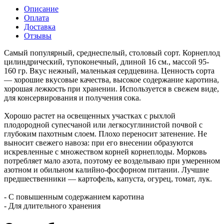
Описание
Оплата
Доставка
Отзывы
Самый популярный, среднеспелый, столовый сорт. Корнеплод
цилиндрический, тупоконечный, длиной 16 см., массой 95-
160 гр. Вкус нежный, маленькая сердцевина. Ценность сорта
— хорошие вкусовые качества, высокое содержание каротина,
хорошая лежкость при хранении. Используется в свежем виде,
для консервирования и получения сока.
Хорошо растет на освещенных участках с рыхлой
плодородной супесчаной или легкосуглинистой почвой с
глубоким пахотным слоем. Плохо переносит затенение. Не
выносит свежего навоза: при его внесении образуются
искревленные с множеством корней корнеплоды. Морковь
потребляет мало азота, поэтому ее возделываю при умеренном
азотном и обильном калийно-фосфорном питании. Лучшие
предшественники — картофель, капуста, огурец, томат, лук.
- С повышенным содержанием каротина
- Для длительного хранения