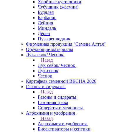
Хвойные кустарники
Чубушник (жасмин)
Буддлея
Барбарис
Дейция
Миндаль
Дёрен
Пузыреплодник
Фирменная продукция "Семена Алтая"
Обучающие материалы
Лук-севок/ Чеснок
Назад
Лук-севок/ Чеснок
Лук-севок
Чеснок
Картофель семенной ВЕСНА 2026
Газоны и сидераты
Назад
Газоны и сидераты
Газонная трава
Сидераты и медоносы
Агрохимия и удобрения
Назад
Агрохимия и удобрения
Биоактиваторы и септики