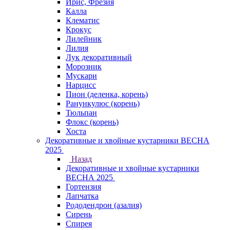
Ирис, Фрезия
Калла
Клематис
Крокус
Лилейник
Лилия
Лук декоративный
Морозник
Мускари
Нарцисс
Пион (деленка, корень)
Ранункулюс (корень)
Тюльпан
Флокс (корень)
Хоста
Декоративные и хвойные кустарники ВЕСНА
2025
Назад
Декоративные и хвойные кустарники
ВЕСНА 2025
Гортензия
Лапчатка
Рододендрон (азалия)
Сирень
Спирея