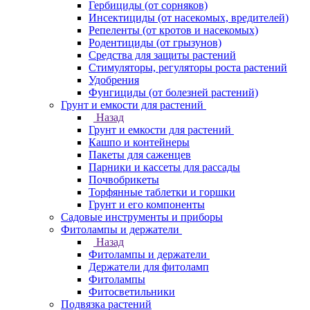
Гербициды (от сорняков)
Инсектициды (от насекомых, вредителей)
Репеленты (от кротов и насекомых)
Родентициды (от грызунов)
Средства для защиты растений
Стимуляторы, регуляторы роста растений
Удобрения
Фунгициды (от болезней растений)
Грунт и емкости для растений
Назад
Грунт и емкости для растений
Кашпо и контейнеры
Пакеты для саженцев
Парники и кассеты для рассады
Почвобрикеты
Торфянные таблетки и горшки
Грунт и его компоненты
Садовые инструменты и приборы
Фитолампы и держатели
Назад
Фитолампы и держатели
Держатели для фитоламп
Фитолампы
Фитосветильники
Подвязка растений