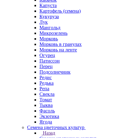
Капуста
Картофель (семена)
Кукуруза
Лук
Мангольд
Микрозелень
Морковь
Морковь в гранулах
Морковь на ленте
Огурец
Патиссон
Перец
Подсолнечник
Редис
Редька
Репа
Свекла
Томат
Тыква
Фасоль
Экзотика
Ягода
Семена цветочных культур
Назад