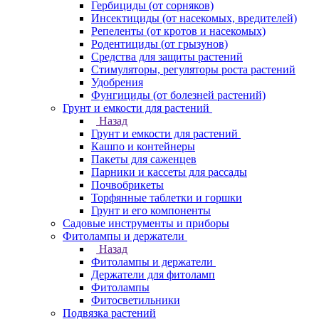
Гербициды (от сорняков)
Инсектициды (от насекомых, вредителей)
Репеленты (от кротов и насекомых)
Родентициды (от грызунов)
Средства для защиты растений
Стимуляторы, регуляторы роста растений
Удобрения
Фунгициды (от болезней растений)
Грунт и емкости для растений
Назад
Грунт и емкости для растений
Кашпо и контейнеры
Пакеты для саженцев
Парники и кассеты для рассады
Почвобрикеты
Торфянные таблетки и горшки
Грунт и его компоненты
Садовые инструменты и приборы
Фитолампы и держатели
Назад
Фитолампы и держатели
Держатели для фитоламп
Фитолампы
Фитосветильники
Подвязка растений