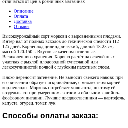
отличаться от цен в розничных магазинах
Описание
Оплата
Доставка
Отзывы
Высокоурожайный сорт моркови с выровненными плодами.
Интер-вал от полных всходов до технической спелости 112-
125 дней. Корнеплод цилиндрический, длиной 18-23 см,
массой 120-150 г. Вкусовые качества отличные.
Великолепного хранения. Хорошо растёт на освещённых
участках с рыхлой плодородной супесчаной или
легкосуглинистой почвой с глубоким пахотным слоем.
Плохо переносит затенение. Не выносит свежего навоза: при
его внесении образует искривлённые, с множеством корней
кор-неплоды. Морковь потребляет мало азота, поэтому её
возделывают при умеренном азотном и обильном калийно-
фосфорном питании. Лучшие предшественники — картофель,
капуста, огурец, томат, лук.
Способы оплаты заказа: