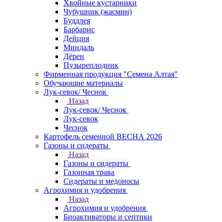
Хвойные кустарники
Чубушник (жасмин)
Буддлея
Барбарис
Дейция
Миндаль
Дёрен
Пузыреплодник
Фирменная продукция "Семена Алтая"
Обучающие материалы
Лук-севок/ Чеснок
Назад
Лук-севок/ Чеснок
Лук-севок
Чеснок
Картофель семенной ВЕСНА 2026
Газоны и сидераты
Назад
Газоны и сидераты
Газонная трава
Сидераты и медоносы
Агрохимия и удобрения
Назад
Агрохимия и удобрения
Биоактиваторы и септики