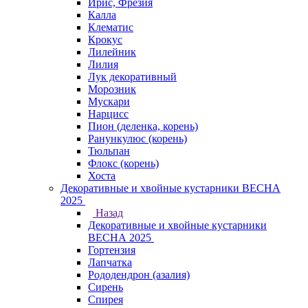
Ирис, Фрезия
Калла
Клематис
Крокус
Лилейник
Лилия
Лук декоративный
Морозник
Мускари
Нарцисс
Пион (деленка, корень)
Ранункулюс (корень)
Тюльпан
Флокс (корень)
Хоста
Декоративные и хвойные кустарники ВЕСНА
2025
Назад
Декоративные и хвойные кустарники
ВЕСНА 2025
Гортензия
Лапчатка
Рододендрон (азалия)
Сирень
Спирея