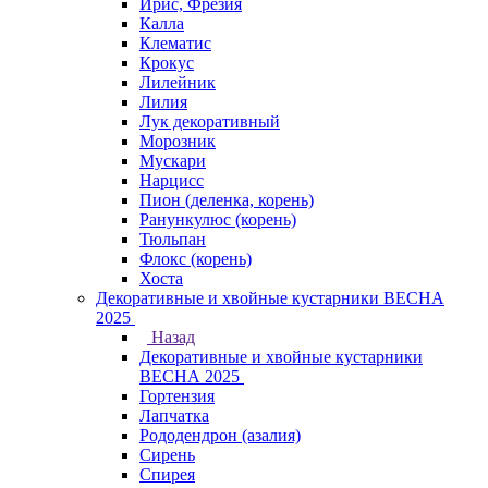
Ирис, Фрезия
Калла
Клематис
Крокус
Лилейник
Лилия
Лук декоративный
Морозник
Мускари
Нарцисс
Пион (деленка, корень)
Ранункулюс (корень)
Тюльпан
Флокс (корень)
Хоста
Декоративные и хвойные кустарники ВЕСНА
2025
Назад
Декоративные и хвойные кустарники
ВЕСНА 2025
Гортензия
Лапчатка
Рододендрон (азалия)
Сирень
Спирея