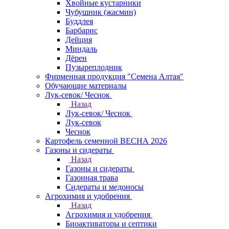
Хвойные кустарники
Чубушник (жасмин)
Буддлея
Барбарис
Дейция
Миндаль
Дёрен
Пузыреплодник
Фирменная продукция "Семена Алтая"
Обучающие материалы
Лук-севок/ Чеснок
Назад
Лук-севок/ Чеснок
Лук-севок
Чеснок
Картофель семенной ВЕСНА 2026
Газоны и сидераты
Назад
Газоны и сидераты
Газонная трава
Сидераты и медоносы
Агрохимия и удобрения
Назад
Агрохимия и удобрения
Биоактиваторы и септики