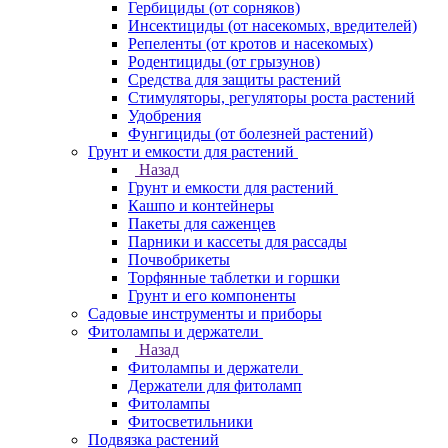
Гербициды (от сорняков)
Инсектициды (от насекомых, вредителей)
Репеленты (от кротов и насекомых)
Родентициды (от грызунов)
Средства для защиты растений
Стимуляторы, регуляторы роста растений
Удобрения
Фунгициды (от болезней растений)
Грунт и емкости для растений
Назад
Грунт и емкости для растений
Кашпо и контейнеры
Пакеты для саженцев
Парники и кассеты для рассады
Почвобрикеты
Торфянные таблетки и горшки
Грунт и его компоненты
Садовые инструменты и приборы
Фитолампы и держатели
Назад
Фитолампы и держатели
Держатели для фитоламп
Фитолампы
Фитосветильники
Подвязка растений