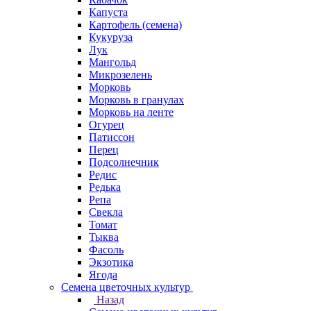
Капуста
Картофель (семена)
Кукуруза
Лук
Мангольд
Микрозелень
Морковь
Морковь в гранулах
Морковь на ленте
Огурец
Патиссон
Перец
Подсолнечник
Редис
Редька
Репа
Свекла
Томат
Тыква
Фасоль
Экзотика
Ягода
Семена цветочных культур
Назад