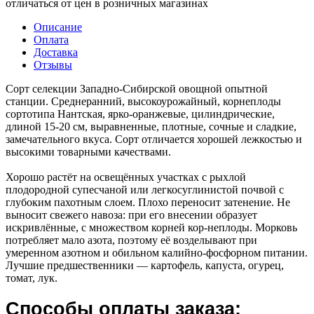
отличаться от цен в розничных магазинах
Описание
Оплата
Доставка
Отзывы
Сорт селекции Западно-Сибирской овощной опытной
станции. Среднеранний, высокоурожайный, корнеплоды
сортотипа Нантская, ярко-оранжевые, цилиндрические,
длиной 15-20 см, выравненные, плотные, сочные и сладкие,
замечательного вкуса. Сорт отличается хорошей лежкостью и
высокими товарными качествами.
Хорошо растёт на освещённых участках с рыхлой
плодородной супесчаной или легкосуглинистой почвой с
глубоким пахотным слоем. Плохо переносит затенение. Не
выносит свежего навоза: при его внесении образует
искривлённые, с множеством корней кор-неплоды. Морковь
потребляет мало азота, поэтому её возделывают при
умеренном азотном и обильном калийно-фосфорном питании.
Лучшие предшественники — картофель, капуста, огурец,
томат, лук.
Способы оплаты заказа: