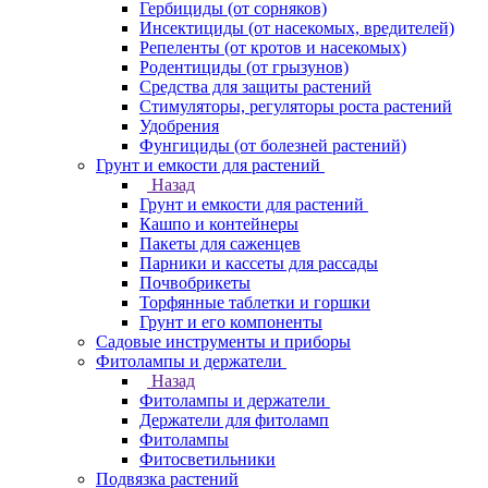
Гербициды (от сорняков)
Инсектициды (от насекомых, вредителей)
Репеленты (от кротов и насекомых)
Родентициды (от грызунов)
Средства для защиты растений
Стимуляторы, регуляторы роста растений
Удобрения
Фунгициды (от болезней растений)
Грунт и емкости для растений
Назад
Грунт и емкости для растений
Кашпо и контейнеры
Пакеты для саженцев
Парники и кассеты для рассады
Почвобрикеты
Торфянные таблетки и горшки
Грунт и его компоненты
Садовые инструменты и приборы
Фитолампы и держатели
Назад
Фитолампы и держатели
Держатели для фитоламп
Фитолампы
Фитосветильники
Подвязка растений