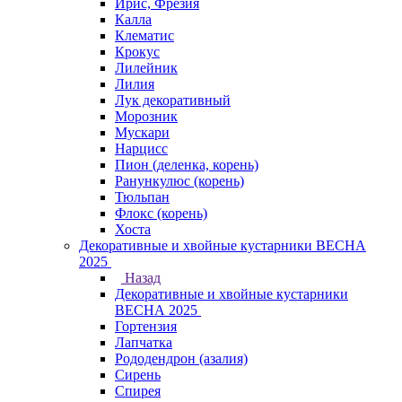
Ирис, Фрезия
Калла
Клематис
Крокус
Лилейник
Лилия
Лук декоративный
Морозник
Мускари
Нарцисс
Пион (деленка, корень)
Ранункулюс (корень)
Тюльпан
Флокс (корень)
Хоста
Декоративные и хвойные кустарники ВЕСНА
2025
Назад
Декоративные и хвойные кустарники
ВЕСНА 2025
Гортензия
Лапчатка
Рододендрон (азалия)
Сирень
Спирея