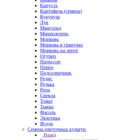
Капуста
Картофель (семена)
Кукуруза
Лук
Мангольд
Микрозелень
Морковь
Морковь в гранулах
Морковь на ленте
Огурец
Патиссон
Перец
Подсолнечник
Редис
Редька
Репа
Свекла
Томат
Тыква
Фасоль
Экзотика
Ягода
Семена цветочных культур
Назад