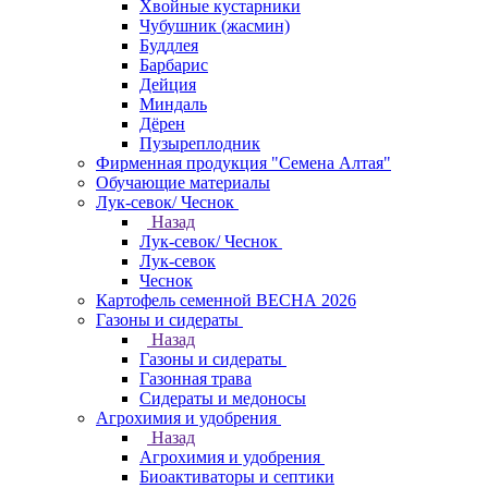
Хвойные кустарники
Чубушник (жасмин)
Буддлея
Барбарис
Дейция
Миндаль
Дёрен
Пузыреплодник
Фирменная продукция "Семена Алтая"
Обучающие материалы
Лук-севок/ Чеснок
Назад
Лук-севок/ Чеснок
Лук-севок
Чеснок
Картофель семенной ВЕСНА 2026
Газоны и сидераты
Назад
Газоны и сидераты
Газонная трава
Сидераты и медоносы
Агрохимия и удобрения
Назад
Агрохимия и удобрения
Биоактиваторы и септики