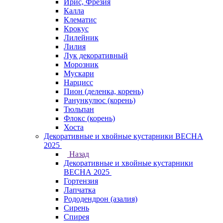
Ирис, Фрезия
Калла
Клематис
Крокус
Лилейник
Лилия
Лук декоративный
Морозник
Мускари
Нарцисс
Пион (деленка, корень)
Ранункулюс (корень)
Тюльпан
Флокс (корень)
Хоста
Декоративные и хвойные кустарники ВЕСНА
2025
Назад
Декоративные и хвойные кустарники
ВЕСНА 2025
Гортензия
Лапчатка
Рододендрон (азалия)
Сирень
Спирея