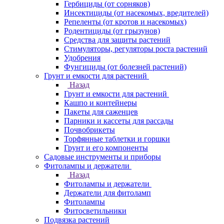
Гербициды (от сорняков)
Инсектициды (от насекомых, вредителей)
Репеленты (от кротов и насекомых)
Родентициды (от грызунов)
Средства для защиты растений
Стимуляторы, регуляторы роста растений
Удобрения
Фунгициды (от болезней растений)
Грунт и емкости для растений
Назад
Грунт и емкости для растений
Кашпо и контейнеры
Пакеты для саженцев
Парники и кассеты для рассады
Почвобрикеты
Торфянные таблетки и горшки
Грунт и его компоненты
Садовые инструменты и приборы
Фитолампы и держатели
Назад
Фитолампы и держатели
Держатели для фитоламп
Фитолампы
Фитосветильники
Подвязка растений