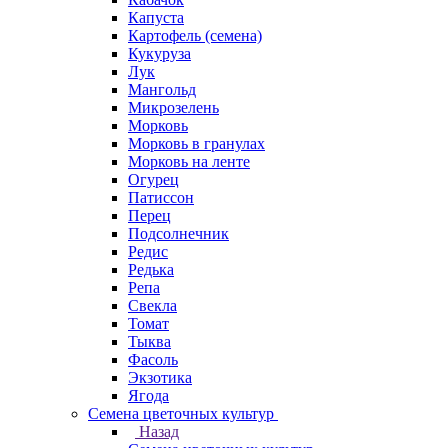
Капуста
Картофель (семена)
Кукуруза
Лук
Мангольд
Микрозелень
Морковь
Морковь в гранулах
Морковь на ленте
Огурец
Патиссон
Перец
Подсолнечник
Редис
Редька
Репа
Свекла
Томат
Тыква
Фасоль
Экзотика
Ягода
Семена цветочных культур
Назад