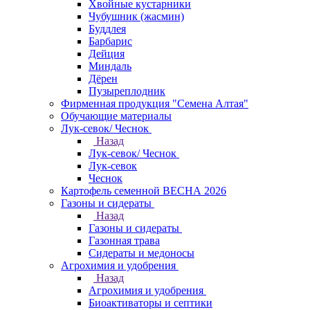
Хвойные кустарники
Чубушник (жасмин)
Буддлея
Барбарис
Дейция
Миндаль
Дёрен
Пузыреплодник
Фирменная продукция "Семена Алтая"
Обучающие материалы
Лук-севок/ Чеснок
Назад
Лук-севок/ Чеснок
Лук-севок
Чеснок
Картофель семенной ВЕСНА 2026
Газоны и сидераты
Назад
Газоны и сидераты
Газонная трава
Сидераты и медоносы
Агрохимия и удобрения
Назад
Агрохимия и удобрения
Биоактиваторы и септики