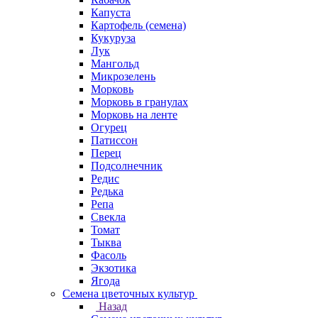
Капуста
Картофель (семена)
Кукуруза
Лук
Мангольд
Микрозелень
Морковь
Морковь в гранулах
Морковь на ленте
Огурец
Патиссон
Перец
Подсолнечник
Редис
Редька
Репа
Свекла
Томат
Тыква
Фасоль
Экзотика
Ягода
Семена цветочных культур
Назад