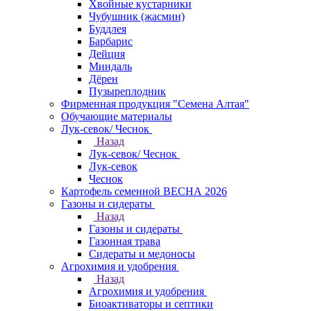
Хвойные кустарники
Чубушник (жасмин)
Буддлея
Барбарис
Дейция
Миндаль
Дёрен
Пузыреплодник
Фирменная продукция "Семена Алтая"
Обучающие материалы
Лук-севок/ Чеснок
Назад
Лук-севок/ Чеснок
Лук-севок
Чеснок
Картофель семенной ВЕСНА 2026
Газоны и сидераты
Назад
Газоны и сидераты
Газонная трава
Сидераты и медоносы
Агрохимия и удобрения
Назад
Агрохимия и удобрения
Биоактиваторы и септики