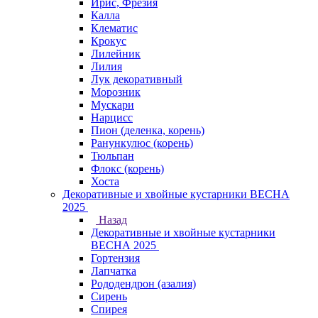
Ирис, Фрезия
Калла
Клематис
Крокус
Лилейник
Лилия
Лук декоративный
Морозник
Мускари
Нарцисс
Пион (деленка, корень)
Ранункулюс (корень)
Тюльпан
Флокс (корень)
Хоста
Декоративные и хвойные кустарники ВЕСНА
2025
Назад
Декоративные и хвойные кустарники
ВЕСНА 2025
Гортензия
Лапчатка
Рододендрон (азалия)
Сирень
Спирея