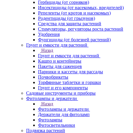
Гербициды (от сорняков)
Инсектициды (от насекомых, вредителей)
Репеленты (от кротов и насекомых)
Родентициды (от грызунов)
Средства для защиты растений
Стимуляторы, регуляторы роста растений
Удобрения
Фунгициды (от болезней растений)
Грунт и емкости для растений
Назад
Грунт и емкости для растений
Кашпо и контейнеры
Пакеты для саженцев
Парники и кассеты для рассады
Почвобрикеты
Торфянные таблетки и горшки
Грунт и его компоненты
Садовые инструменты и приборы
Фитолампы и держатели
Назад
Фитолампы и держатели
Держатели для фитоламп
Фитолампы
Фитосветильники
Подвязка растений