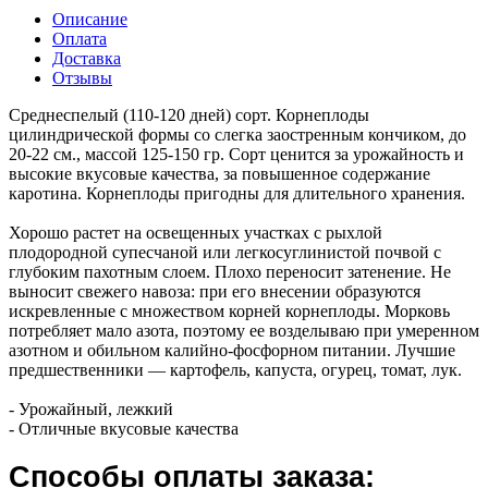
Описание
Оплата
Доставка
Отзывы
Среднеспелый (110-120 дней) сорт. Корнеплоды
цилиндрической формы со слегка заостренным кончиком, до
20-22 см., массой 125-150 гр. Сорт ценится за урожайность и
высокие вкусовые качества, за повышенное содержание
каротина. Корнеплоды пригодны для длительного хранения.
Хорошо растет на освещенных участках с рыхлой
плодородной супесчаной или легкосуглинистой почвой с
глубоким пахотным слоем. Плохо переносит затенение. Не
выносит свежего навоза: при его внесении образуются
искревленные с множеством корней корнеплоды. Морковь
потребляет мало азота, поэтому ее возделываю при умеренном
азотном и обильном калийно-фосфорном питании. Лучшие
предшественники — картофель, капуста, огурец, томат, лук.
- Урожайный, лежкий
- Отличные вкусовые качества
Способы оплаты заказа: