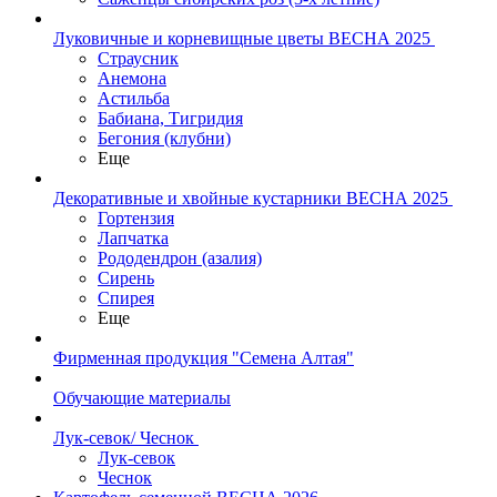
Луковичные и корневищные цветы ВЕСНА 2025
Страусник
Анемона
Астильба
Бабиана, Тигридия
Бегония (клубни)
Еще
Декоративные и хвойные кустарники ВЕСНА 2025
Гортензия
Лапчатка
Рододендрон (азалия)
Сирень
Спирея
Еще
Фирменная продукция "Семена Алтая"
Обучающие материалы
Лук-севок/ Чеснок
Лук-севок
Чеснок