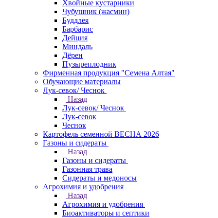
Хвойные кустарники
Чубушник (жасмин)
Буддлея
Барбарис
Дейция
Миндаль
Дёрен
Пузыреплодник
Фирменная продукция "Семена Алтая"
Обучающие материалы
Лук-севок/ Чеснок
Назад
Лук-севок/ Чеснок
Лук-севок
Чеснок
Картофель семенной ВЕСНА 2026
Газоны и сидераты
Назад
Газоны и сидераты
Газонная трава
Сидераты и медоносы
Агрохимия и удобрения
Назад
Агрохимия и удобрения
Биоактиваторы и септики