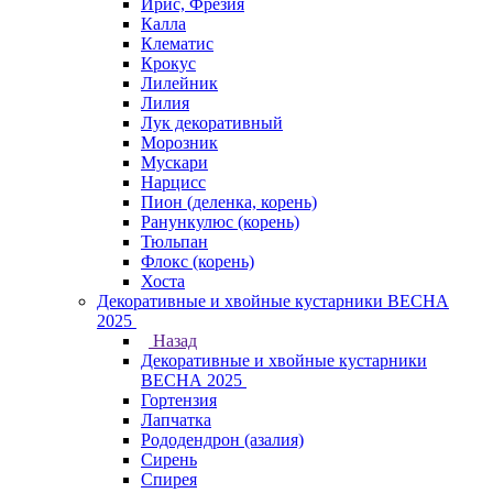
Ирис, Фрезия
Калла
Клематис
Крокус
Лилейник
Лилия
Лук декоративный
Морозник
Мускари
Нарцисс
Пион (деленка, корень)
Ранункулюс (корень)
Тюльпан
Флокс (корень)
Хоста
Декоративные и хвойные кустарники ВЕСНА
2025
Назад
Декоративные и хвойные кустарники
ВЕСНА 2025
Гортензия
Лапчатка
Рододендрон (азалия)
Сирень
Спирея