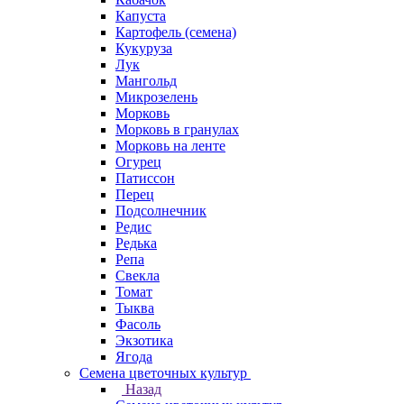
Капуста
Картофель (семена)
Кукуруза
Лук
Мангольд
Микрозелень
Морковь
Морковь в гранулах
Морковь на ленте
Огурец
Патиссон
Перец
Подсолнечник
Редис
Редька
Репа
Свекла
Томат
Тыква
Фасоль
Экзотика
Ягода
Семена цветочных культур
Назад