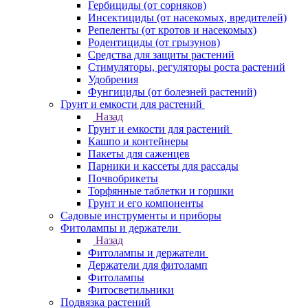
Гербициды (от сорняков)
Инсектициды (от насекомых, вредителей)
Репеленты (от кротов и насекомых)
Родентициды (от грызунов)
Средства для защиты растений
Стимуляторы, регуляторы роста растений
Удобрения
Фунгициды (от болезней растений)
Грунт и емкости для растений
Назад
Грунт и емкости для растений
Кашпо и контейнеры
Пакеты для саженцев
Парники и кассеты для рассады
Почвобрикеты
Торфянные таблетки и горшки
Грунт и его компоненты
Садовые инструменты и приборы
Фитолампы и держатели
Назад
Фитолампы и держатели
Держатели для фитоламп
Фитолампы
Фитосветильники
Подвязка растений