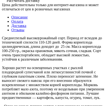
Рассчитать доставку
Цена действительна только для интернет-магазина и может
отличаться от цен в розничных магазинах
Описание
Оплата
Доставка
Отзывы
Среднеспелый высокоурожайный сорт. Период от всходов до
технической спелости 110-120 дней. Форма корнеплода
цилиндрическая, длина доходит до 25 см. Масса корнеплода
100-250 гр., окраска оранжевая, мякоть сочная, сладкая. Сорт
очень транспортабелен, обладает высокой лежкостью,
устойчив к различным заболеваниям.
Хорошо растет на освещенных участках с рыхлой
плодородной супесчаной или легкосуглинистой почвой с
глубоким пахотным слоем. Плохо переносит затенение. Не
выносит свежего навоза: при его внесении образуются
искревленные с множеством корней корнеплоды. Морковь
потребляет мало азота, поэтому ее возделываю при умеренном
азотном и обильном калийно-фосфорном питании. Лучшие
предшественники — картофель, капуста, огурец, томат, лук.