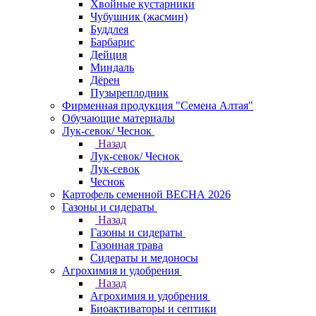
Хвойные кустарники
Чубушник (жасмин)
Буддлея
Барбарис
Дейция
Миндаль
Дёрен
Пузыреплодник
Фирменная продукция "Семена Алтая"
Обучающие материалы
Лук-севок/ Чеснок
Назад
Лук-севок/ Чеснок
Лук-севок
Чеснок
Картофель семенной ВЕСНА 2026
Газоны и сидераты
Назад
Газоны и сидераты
Газонная трава
Сидераты и медоносы
Агрохимия и удобрения
Назад
Агрохимия и удобрения
Биоактиваторы и септики