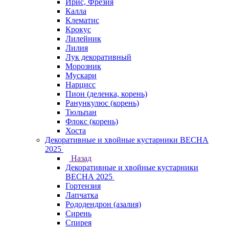
Ирис, Фрезия
Калла
Клематис
Крокус
Лилейник
Лилия
Лук декоративный
Морозник
Мускари
Нарцисс
Пион (деленка, корень)
Ранункулюс (корень)
Тюльпан
Флокс (корень)
Хоста
Декоративные и хвойные кустарники ВЕСНА
2025
Назад
Декоративные и хвойные кустарники
ВЕСНА 2025
Гортензия
Лапчатка
Рододендрон (азалия)
Сирень
Спирея