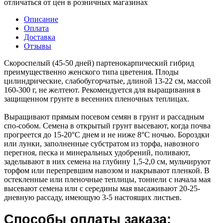
отличаться от цен в розничных магазинах
Описание
Оплата
Доставка
Отзывы
Скороспелый (45-50 дней) партенокарпический гибрид
преимущественно женского типа цветения. Плоды
цилиндрические, слабобугорчатые, длиной 13-22 см, массой
160-300 г, не желтеют. Рекомендуется для выращивания в
защищенном грунте в весенних пленочных теплицах.
Выращивают прямым посевом семян в грунт и рассадным
спо-собом. Семена в открытый грунт высевают, когда почва
прогреется до 15-20°С днем и не ниже 8°С ночью. Бороздки
или лунки, заполненные субстратом из торфа, навозного
перегноя, песка и минеральных удобрений, поливают,
заделывают в них семена на глубину 1,5-2,0 см, мульчируют
торфом или перепревшим навозом и накрывают пленкой. В
остекленные или пленочные теплицы, тоннели с начала мая
высевают семена или с середины мая высаживают 20-25-
дневную рассаду, имеющую 3-5 настоящих листьев.
Способы оплаты заказа: