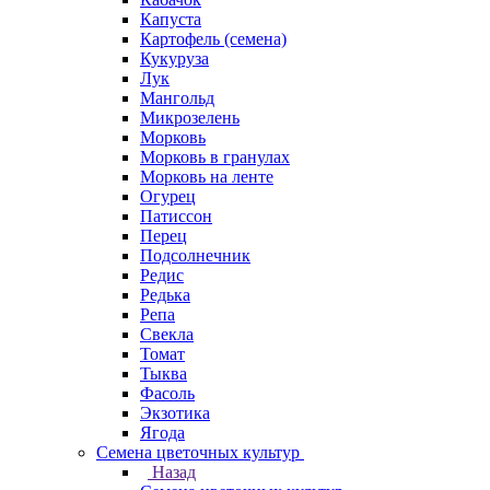
Капуста
Картофель (семена)
Кукуруза
Лук
Мангольд
Микрозелень
Морковь
Морковь в гранулах
Морковь на ленте
Огурец
Патиссон
Перец
Подсолнечник
Редис
Редька
Репа
Свекла
Томат
Тыква
Фасоль
Экзотика
Ягода
Семена цветочных культур
Назад