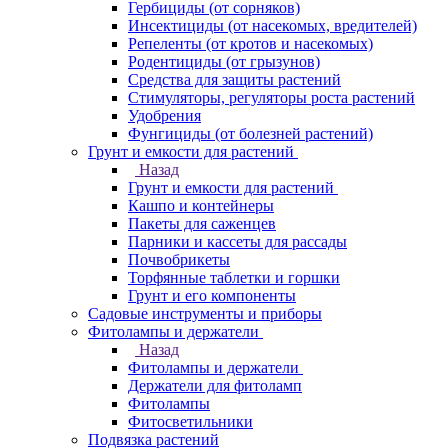
Гербициды (от сорняков)
Инсектициды (от насекомых, вредителей)
Репеленты (от кротов и насекомых)
Родентициды (от грызунов)
Средства для защиты растений
Стимуляторы, регуляторы роста растений
Удобрения
Фунгициды (от болезней растений)
Грунт и емкости для растений
Назад
Грунт и емкости для растений
Кашпо и контейнеры
Пакеты для саженцев
Парники и кассеты для рассады
Почвобрикеты
Торфянные таблетки и горшки
Грунт и его компоненты
Садовые инструменты и приборы
Фитолампы и держатели
Назад
Фитолампы и держатели
Держатели для фитоламп
Фитолампы
Фитосветильники
Подвязка растений