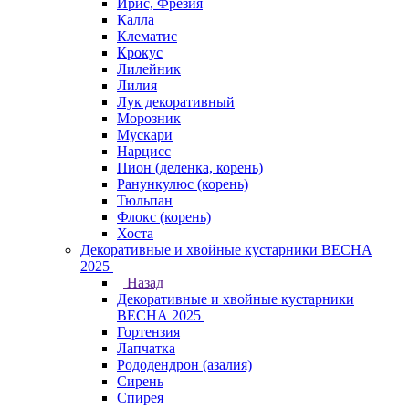
Ирис, Фрезия
Калла
Клематис
Крокус
Лилейник
Лилия
Лук декоративный
Морозник
Мускари
Нарцисс
Пион (деленка, корень)
Ранункулюс (корень)
Тюльпан
Флокс (корень)
Хоста
Декоративные и хвойные кустарники ВЕСНА
2025
Назад
Декоративные и хвойные кустарники
ВЕСНА 2025
Гортензия
Лапчатка
Рододендрон (азалия)
Сирень
Спирея