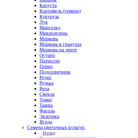
Капуста
Картофель (семена)
Кукуруза
Лук
Мангольд
Микрозелень
Морковь
Морковь в гранулах
Морковь на ленте
Огурец
Патиссон
Перец
Подсолнечник
Редис
Редька
Репа
Свекла
Томат
Тыква
Фасоль
Экзотика
Ягода
Семена цветочных культур
Назад