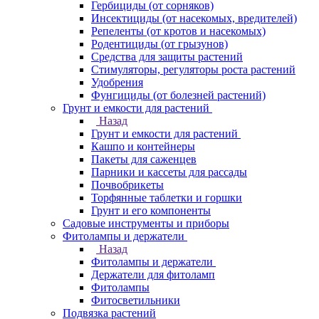
Гербициды (от сорняков)
Инсектициды (от насекомых, вредителей)
Репеленты (от кротов и насекомых)
Родентициды (от грызунов)
Средства для защиты растений
Стимуляторы, регуляторы роста растений
Удобрения
Фунгициды (от болезней растений)
Грунт и емкости для растений
Назад
Грунт и емкости для растений
Кашпо и контейнеры
Пакеты для саженцев
Парники и кассеты для рассады
Почвобрикеты
Торфянные таблетки и горшки
Грунт и его компоненты
Садовые инструменты и приборы
Фитолампы и держатели
Назад
Фитолампы и держатели
Держатели для фитоламп
Фитолампы
Фитосветильники
Подвязка растений