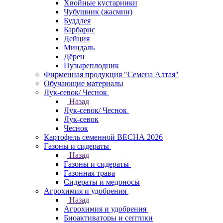
Хвойные кустарники
Чубушник (жасмин)
Буддлея
Барбарис
Дейция
Миндаль
Дёрен
Пузыреплодник
Фирменная продукция "Семена Алтая"
Обучающие материалы
Лук-севок/ Чеснок
Назад
Лук-севок/ Чеснок
Лук-севок
Чеснок
Картофель семенной ВЕСНА 2026
Газоны и сидераты
Назад
Газоны и сидераты
Газонная трава
Сидераты и медоносы
Агрохимия и удобрения
Назад
Агрохимия и удобрения
Биоактиваторы и септики