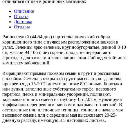
отличаться от цен в розничных магазинах
Описание
Оплата
Доставка
Отзывы
Раннеспелый (44-54 дня) партенокарпический гибрид
корнишонного типа с пучковым расположением завязей в
узлах. Зеленцы ярко-зеленые, крупнобугорчатые, длиной 8-10
см, массой 94-106 г, без горечи, плоды не перерастают.
Пригоден для засолки и консервирования. Гибрид устойчив к
комплексу заболеваний.
Выращивают прямым посевом семян в грунт и рассадным
способом. Семена в открытый грунт высевают, когда почва
прогреется до 15-20°С днем и не ниже 8°С ночью. Бороздки
или лунки, заполненные субстратом из торфа, навозного
перегноя, песка и минеральных удобрений, поливают,
заделывают в них семена на глубину 1,5-2,0 см, мульчируют
торфом или перепревшим навозом и накрывают пленкой. В
остекленные или пленочные теплицы, тоннели с начала мая
высевают семена или с середины мая высаживают 20-25-
дневную рассаду, имеющую 3-5 настоящих листьев.