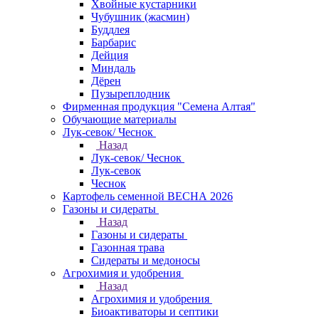
Хвойные кустарники
Чубушник (жасмин)
Буддлея
Барбарис
Дейция
Миндаль
Дёрен
Пузыреплодник
Фирменная продукция "Семена Алтая"
Обучающие материалы
Лук-севок/ Чеснок
Назад
Лук-севок/ Чеснок
Лук-севок
Чеснок
Картофель семенной ВЕСНА 2026
Газоны и сидераты
Назад
Газоны и сидераты
Газонная трава
Сидераты и медоносы
Агрохимия и удобрения
Назад
Агрохимия и удобрения
Биоактиваторы и септики