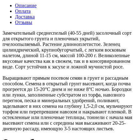
Описание
Оплата
Доставка
Отзывы
Замечательный среднеспелый (40-55 дней) засолочный сорт
для открытого грунта и пленочных укрытий,
пчелоопыляемый. Растение длинноплетистое. Зеленец
цилиндрический, крупнобугорчатый, с легким восковым
налетом, длиной 11-15 см, массой 100-200 г. Великолепные
вкусовые качества как в свежем, так и в консервированном
виде. Сорт устойчив к засухе и ложной мучнистой росе.
Выращивают прямым посевом семян в грунт и рассадным
способом. Семена в открытый грунт высевают, когда почва
прогреется до 15-20°С днем и не ниже 8°С ночью. Бороздки
или лунки, заполненные субстратом из торфа, навозного
перегноя, песка и минеральных удобрений, поливают,
заделывают в них семена на глубину 1,5-2,0 см, мульчируют
торфом или перепревшим навозом и накрывают пленкой. В
остекленные или пленочные теплицы, тоннели с начала мая
высевают семена или с середины мая высаживают 20-25-
дневную рассаду, имеющую 3-5 настоящих листьев.