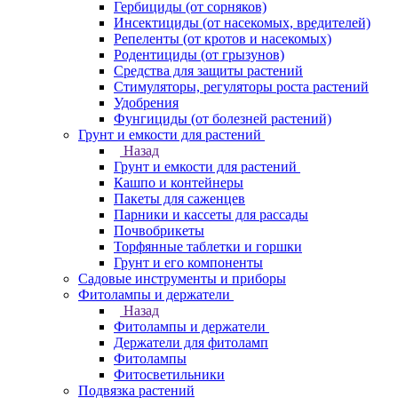
Гербициды (от сорняков)
Инсектициды (от насекомых, вредителей)
Репеленты (от кротов и насекомых)
Родентициды (от грызунов)
Средства для защиты растений
Стимуляторы, регуляторы роста растений
Удобрения
Фунгициды (от болезней растений)
Грунт и емкости для растений
Назад
Грунт и емкости для растений
Кашпо и контейнеры
Пакеты для саженцев
Парники и кассеты для рассады
Почвобрикеты
Торфянные таблетки и горшки
Грунт и его компоненты
Садовые инструменты и приборы
Фитолампы и держатели
Назад
Фитолампы и держатели
Держатели для фитоламп
Фитолампы
Фитосветильники
Подвязка растений