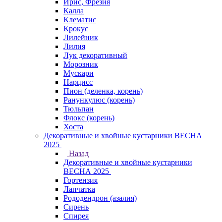
Ирис, Фрезия
Калла
Клематис
Крокус
Лилейник
Лилия
Лук декоративный
Морозник
Мускари
Нарцисс
Пион (деленка, корень)
Ранункулюс (корень)
Тюльпан
Флокс (корень)
Хоста
Декоративные и хвойные кустарники ВЕСНА
2025
Назад
Декоративные и хвойные кустарники
ВЕСНА 2025
Гортензия
Лапчатка
Рододендрон (азалия)
Сирень
Спирея