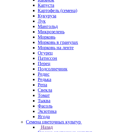
Капуста
Картофель (семена)
Кукуруза
Лук
Мангольд
Микрозелень
Морковь
Морковь в гранулах
Морковь на ленте
Огурец
Патиссон
Перец
Подсолнечник
Редис
Редька
Репа
Свекла
Томат
Тыква
Фасоль
Экзотика
Ягода
Семена цветочных культур
Назад