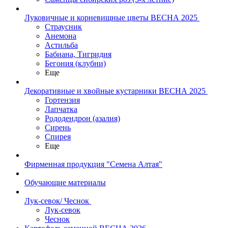
Луковичные и корневищные цветы ВЕСНА 2025
Страусник
Анемона
Астильба
Бабиана, Тигридия
Бегония (клубни)
Еще
Декоративные и хвойные кустарники ВЕСНА 2025
Гортензия
Лапчатка
Рододендрон (азалия)
Сирень
Спирея
Еще
Фирменная продукция "Семена Алтая"
Обучающие материалы
Лук-севок/ Чеснок
Лук-севок
Чеснок