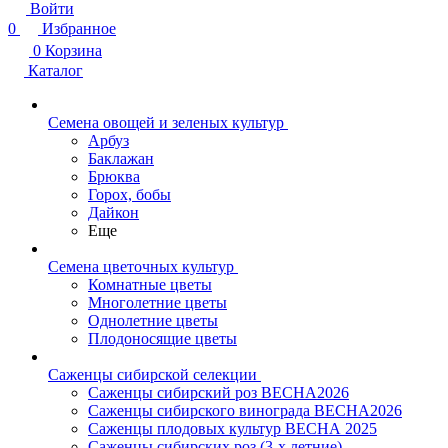
Войти
0
Избранное
0
Корзина
Каталог
Семена овощей и зеленых культур
Арбуз
Баклажан
Брюква
Горох, бобы
Дайкон
Еще
Семена цветочных культур
Комнатные цветы
Многолетние цветы
Однолетние цветы
Плодоносящие цветы
Саженцы сибирской селекции
Саженцы сибирский роз ВЕСНА2026
Саженцы сибирского винограда ВЕСНА2026
Саженцы плодовых культур ВЕСНА 2025
Саженцы сибирских роз (3-х летние)