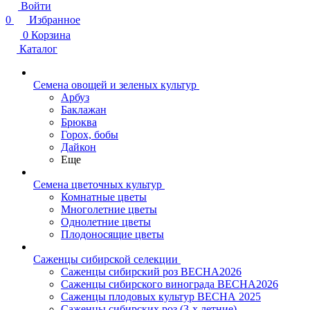
Войти
0
Избранное
0
Корзина
Каталог
Семена овощей и зеленых культур
Арбуз
Баклажан
Брюква
Горох, бобы
Дайкон
Еще
Семена цветочных культур
Комнатные цветы
Многолетние цветы
Однолетние цветы
Плодоносящие цветы
Саженцы сибирской селекции
Саженцы сибирский роз ВЕСНА2026
Саженцы сибирского винограда ВЕСНА2026
Саженцы плодовых культур ВЕСНА 2025
Саженцы сибирских роз (3-х летние)