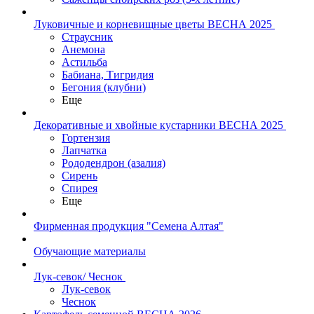
Луковичные и корневищные цветы ВЕСНА 2025
Страусник
Анемона
Астильба
Бабиана, Тигридия
Бегония (клубни)
Еще
Декоративные и хвойные кустарники ВЕСНА 2025
Гортензия
Лапчатка
Рододендрон (азалия)
Сирень
Спирея
Еще
Фирменная продукция "Семена Алтая"
Обучающие материалы
Лук-севок/ Чеснок
Лук-севок
Чеснок