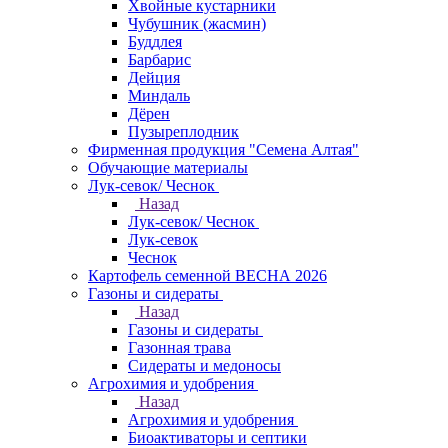
Хвойные кустарники
Чубушник (жасмин)
Буддлея
Барбарис
Дейция
Миндаль
Дёрен
Пузыреплодник
Фирменная продукция "Семена Алтая"
Обучающие материалы
Лук-севок/ Чеснок
Назад
Лук-севок/ Чеснок
Лук-севок
Чеснок
Картофель семенной ВЕСНА 2026
Газоны и сидераты
Назад
Газоны и сидераты
Газонная трава
Сидераты и медоносы
Агрохимия и удобрения
Назад
Агрохимия и удобрения
Биоактиваторы и септики