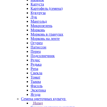
Капуста
Картофель (семена)
Кукуруза
Лук
Мангольд
Микрозелень
Морковь
Морковь в гранулах
Морковь на ленте
Огурец
Патиссон
Перец
Подсолнечник
Редис
Редька
Репа
Свекла
Томат
Тыква
Фасоль
Экзотика
Ягода
Семена цветочных культур
Назад