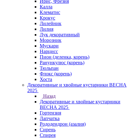
Ирис, Фрезия
Калла
Клематис
Крокус
Лилейник
Лилия
Лук декоративный
Морозник
Мускари
Нарцисс
Пион (деленка, корень)
Ранункулюс (корень)
Тюльпан
Флокс (корень)
Хоста
Декоративные и хвойные кустарники ВЕСНА
2025
Назад
Декоративные и хвойные кустарники
ВЕСНА 2025
Гортензия
Лапчатка
Рододендрон (азалия)
Сирень
Спирея