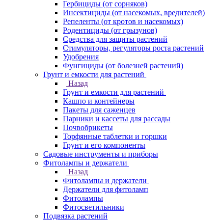
Гербициды (от сорняков)
Инсектициды (от насекомых, вредителей)
Репеленты (от кротов и насекомых)
Родентициды (от грызунов)
Средства для защиты растений
Стимуляторы, регуляторы роста растений
Удобрения
Фунгициды (от болезней растений)
Грунт и емкости для растений
Назад
Грунт и емкости для растений
Кашпо и контейнеры
Пакеты для саженцев
Парники и кассеты для рассады
Почвобрикеты
Торфянные таблетки и горшки
Грунт и его компоненты
Садовые инструменты и приборы
Фитолампы и держатели
Назад
Фитолампы и держатели
Держатели для фитоламп
Фитолампы
Фитосветильники
Подвязка растений