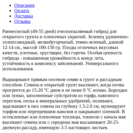
Описание
Оплата
Доставка
Отзывы
Раннеспелый (49-55 дней) пчелоопыляемый гибрид для
открытого грунта и пленочных укрытий. Зеленец удлиненно-
эллипсовидный, мелкобугорчатый, темно-зеленый, длиной
12-14 см., массой 100-150 гр. Плоды отличных вкусовых
качеств, плотные, хрустящие, без горечи. Особая ценность
гибрида - повышенная урожайность к концу лета,
устойчивость к комплексу заболеваний. Универсального
использования.
Выращивают прямым посевом семян в грунт и рассадным
способом. Семена в открытый грунт высевают, когда почва
прогреется до 15-20 °C днем и не ниже 8 °C ночью. Бороздки
или лунки, заполненные субстратом из торфа, навозного
перегноя, песка и минеральных удобрений, поливают,
заделывают в них семена на глубину 1.5-2.0 см, мульчируют
торфом или перепревшим навозом и накрывают пленкой. В
остекленные или пленочные теплицы, тоннели с начала мая
высевают семена или с середины мая высаживают 20-25-
дневную рассаду, имеющую 3-5 настоящих листьев.