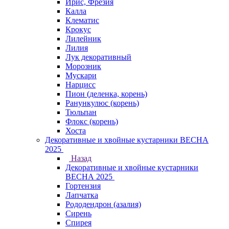
Ирис, Фрезия
Калла
Клематис
Крокус
Лилейник
Лилия
Лук декоративный
Морозник
Мускари
Нарцисс
Пион (деленка, корень)
Ранункулюс (корень)
Тюльпан
Флокс (корень)
Хоста
Декоративные и хвойные кустарники ВЕСНА
2025
Назад
Декоративные и хвойные кустарники
ВЕСНА 2025
Гортензия
Лапчатка
Рододендрон (азалия)
Сирень
Спирея