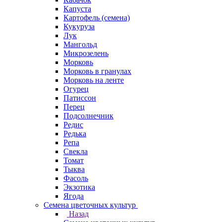
Капуста
Картофель (семена)
Кукуруза
Лук
Мангольд
Микрозелень
Морковь
Морковь в гранулах
Морковь на ленте
Огурец
Патиссон
Перец
Подсолнечник
Редис
Редька
Репа
Свекла
Томат
Тыква
Фасоль
Экзотика
Ягода
Семена цветочных культур
Назад