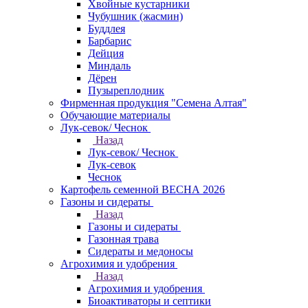
Хвойные кустарники
Чубушник (жасмин)
Буддлея
Барбарис
Дейция
Миндаль
Дёрен
Пузыреплодник
Фирменная продукция "Семена Алтая"
Обучающие материалы
Лук-севок/ Чеснок
Назад
Лук-севок/ Чеснок
Лук-севок
Чеснок
Картофель семенной ВЕСНА 2026
Газоны и сидераты
Назад
Газоны и сидераты
Газонная трава
Сидераты и медоносы
Агрохимия и удобрения
Назад
Агрохимия и удобрения
Биоактиваторы и септики