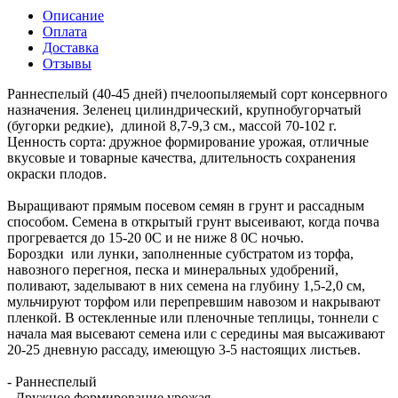
Описание
Оплата
Доставка
Отзывы
Раннеспелый (40-45 дней) пчелоопыляемый сорт консервного
назначения. Зеленец цилиндрический, крупнобугорчатый
(бугорки редкие), длиной 8,7-9,3 см., массой 70-102 г.
Ценность сорта: дружное формирование урожая, отличные
вкусовые и товарные качества, длительность сохранения
окраски плодов.
Выращивают прямым посевом семян в грунт и рассадным
способом. Семена в открытый грунт высеивают, когда почва
прогревается до 15-20 0С и не ниже 8 0С ночью.
Бороздки или лунки, заполненные субстратом из торфа,
навозного перегноя, песка и минеральных удобрений,
поливают, заделывают в них семена на глубину 1,5-2,0 см,
мульчируют торфом или перепревшим навозом и накрывают
пленкой. В остекленные или пленочные теплицы, тоннели с
начала мая высевают семена или с середины мая высаживают
20-25 дневную рассаду, имеющую 3-5 настоящих листьев.
- Раннеспелый
- Дружное формирование урожая