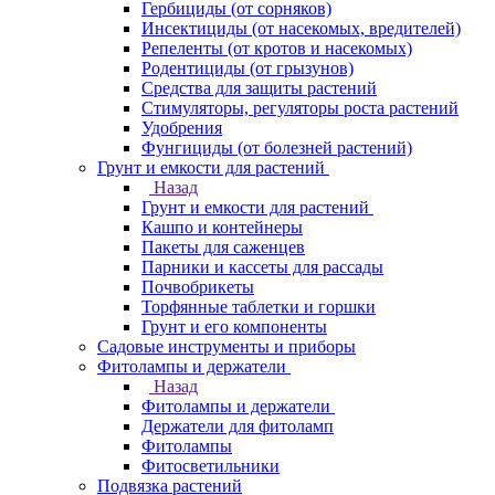
Гербициды (от сорняков)
Инсектициды (от насекомых, вредителей)
Репеленты (от кротов и насекомых)
Родентициды (от грызунов)
Средства для защиты растений
Стимуляторы, регуляторы роста растений
Удобрения
Фунгициды (от болезней растений)
Грунт и емкости для растений
Назад
Грунт и емкости для растений
Кашпо и контейнеры
Пакеты для саженцев
Парники и кассеты для рассады
Почвобрикеты
Торфянные таблетки и горшки
Грунт и его компоненты
Садовые инструменты и приборы
Фитолампы и держатели
Назад
Фитолампы и держатели
Держатели для фитоламп
Фитолампы
Фитосветильники
Подвязка растений