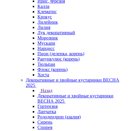
Ирис, Фрезия
Калла
Клематис
Крокус
Лилейник
Лилия
Лук декоративный
Морозник
Мускари
Нарцисс
Пион (деленка, корень)
Ранункулюс (корень)
Тюльпан
Флокс (корень)
Хоста
Декоративные и хвойные кустарники ВЕСНА
2025
Назад
Декоративные и хвойные кустарники
ВЕСНА 2025
Гортензия
Лапчатка
Рододендрон (азалия)
Сирень
Спирея