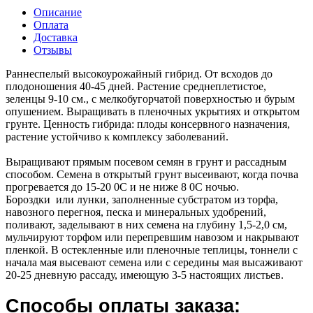
Описание
Оплата
Доставка
Отзывы
Раннеспелый высокоурожайный гибрид. От всходов до
плодоношения 40-45 дней. Растение среднеплетистое,
зеленцы 9-10 см., с мелкобугорчатой поверхностью и бурым
опушением. Выращивать в пленочных укрытиях и открытом
грунте. Ценность гибрида: плоды консервного назначения,
растение устойчиво к комплексу заболеваний.
Выращивают прямым посевом семян в грунт и рассадным
способом. Семена в открытый грунт высеивают, когда почва
прогревается до 15-20 0С и не ниже 8 0С ночью.
Бороздки или лунки, заполненные субстратом из торфа,
навозного перегноя, песка и минеральных удобрений,
поливают, заделывают в них семена на глубину 1,5-2,0 см,
мульчируют торфом или перепревшим навозом и накрывают
пленкой. В остекленные или пленочные теплицы, тоннели с
начала мая высевают семена или с середины мая высаживают
20-25 дневную рассаду, имеющую 3-5 настоящих листьев.
Способы оплаты заказа: