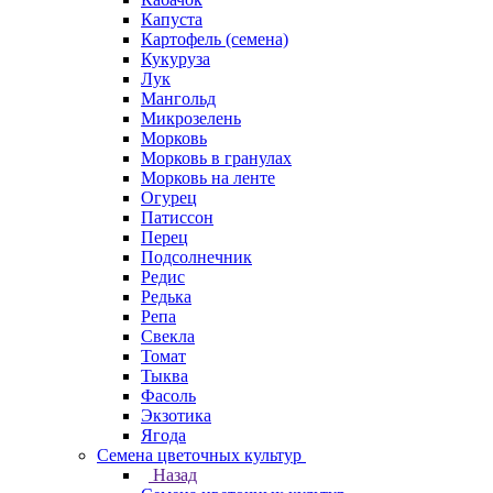
Капуста
Картофель (семена)
Кукуруза
Лук
Мангольд
Микрозелень
Морковь
Морковь в гранулах
Морковь на ленте
Огурец
Патиссон
Перец
Подсолнечник
Редис
Редька
Репа
Свекла
Томат
Тыква
Фасоль
Экзотика
Ягода
Семена цветочных культур
Назад