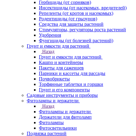
Гербициды (от сорняков)
Инсектициды (от насекомых, вредителей)
Репеленты (от кротов и насекомых)
Родентициды (от грызунов)
Средства для защиты растений
Стимуляторы, регуляторы роста растений
Удобрения
Фунгициды (от болезней растений)
Грунт и емкости для растений
Назад
Грунт и емкости для растений
Кашпо и контейнеры
Пакеты для саженцев
Парники и кассеты для рассады
Почвобрикеты
Торфянные таблетки и горшки
Грунт и его компоненты
Садовые инструменты и приборы
Фитолампы и держатели
Назад
Фитолампы и держатели
Держатели для фитоламп
Фитолампы
Фитосветильники
Подвязка растений