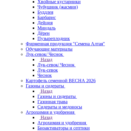
Хвойные кустарники
Чубушник (жасмин)
Буддлея
Барбарис
Дейция
Миндаль
Дёрен
Пузыреплодник
Фирменная продукция "Семена Алтая"
Обучающие материалы
Лук-севок/ Чеснок
Назад
Лук-севок/ Чеснок
Лук-севок
Чеснок
Картофель семенной ВЕСНА 2026
Газоны и сидераты
Назад
Газоны и сидераты
Газонная трава
Сидераты и медоносы
Агрохимия и удобрения
Назад
Агрохимия и удобрения
Биоактиваторы и септики