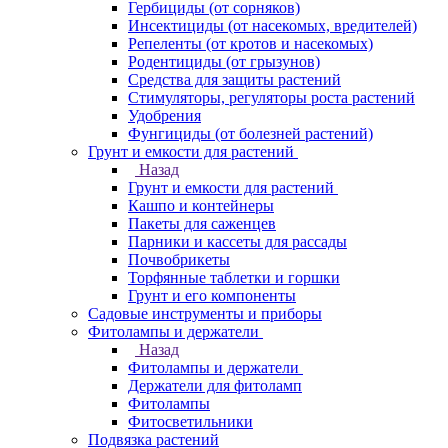
Гербициды (от сорняков)
Инсектициды (от насекомых, вредителей)
Репеленты (от кротов и насекомых)
Родентициды (от грызунов)
Средства для защиты растений
Стимуляторы, регуляторы роста растений
Удобрения
Фунгициды (от болезней растений)
Грунт и емкости для растений
Назад
Грунт и емкости для растений
Кашпо и контейнеры
Пакеты для саженцев
Парники и кассеты для рассады
Почвобрикеты
Торфянные таблетки и горшки
Грунт и его компоненты
Садовые инструменты и приборы
Фитолампы и держатели
Назад
Фитолампы и держатели
Держатели для фитоламп
Фитолампы
Фитосветильники
Подвязка растений