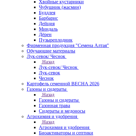
Хвойные кустарники
Чубушник (жасмин)
Буддлея
Барбарис
Дейция
Миндаль
Дёрен
Пузыреплодник
Фирменная продукция "Семена Алтая"
Обучающие материалы
Лук-севок/ Чеснок
Назад
Лук-севок/ Чеснок
Лук-севок
Чеснок
Картофель семенной ВЕСНА 2026
Газоны и сидераты
Назад
Газоны и сидераты
Газонная трава
Сидераты и медоносы
Агрохимия и удобрения
Назад
Агрохимия и удобрения
Биоактиваторы и септики