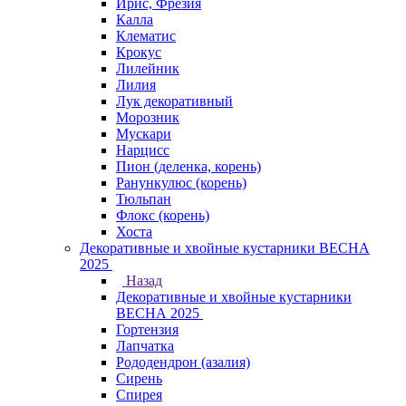
Ирис, Фрезия
Калла
Клематис
Крокус
Лилейник
Лилия
Лук декоративный
Морозник
Мускари
Нарцисс
Пион (деленка, корень)
Ранункулюс (корень)
Тюльпан
Флокс (корень)
Хоста
Декоративные и хвойные кустарники ВЕСНА
2025
Назад
Декоративные и хвойные кустарники
ВЕСНА 2025
Гортензия
Лапчатка
Рододендрон (азалия)
Сирень
Спирея