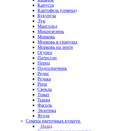
Капуста
Картофель (семена)
Кукуруза
Лук
Мангольд
Микрозелень
Морковь
Морковь в гранулах
Морковь на ленте
Огурец
Патиссон
Перец
Подсолнечник
Редис
Редька
Репа
Свекла
Томат
Тыква
Фасоль
Экзотика
Ягода
Семена цветочных культур
Назад