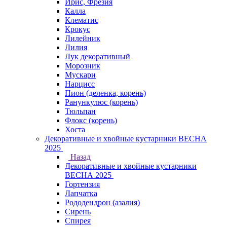
Ирис, Фрезия
Калла
Клематис
Крокус
Лилейник
Лилия
Лук декоративный
Морозник
Мускари
Нарцисс
Пион (деленка, корень)
Ранункулюс (корень)
Тюльпан
Флокс (корень)
Хоста
Декоративные и хвойные кустарники ВЕСНА
2025
Назад
Декоративные и хвойные кустарники
ВЕСНА 2025
Гортензия
Лапчатка
Рододендрон (азалия)
Сирень
Спирея