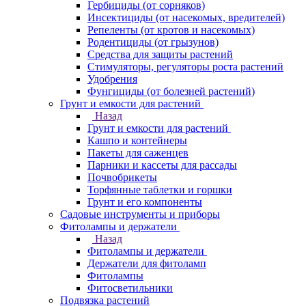
Гербициды (от сорняков)
Инсектициды (от насекомых, вредителей)
Репеленты (от кротов и насекомых)
Родентициды (от грызунов)
Средства для защиты растений
Стимуляторы, регуляторы роста растений
Удобрения
Фунгициды (от болезней растений)
Грунт и емкости для растений
Назад
Грунт и емкости для растений
Кашпо и контейнеры
Пакеты для саженцев
Парники и кассеты для рассады
Почвобрикеты
Торфянные таблетки и горшки
Грунт и его компоненты
Садовые инструменты и приборы
Фитолампы и держатели
Назад
Фитолампы и держатели
Держатели для фитоламп
Фитолампы
Фитосветильники
Подвязка растений