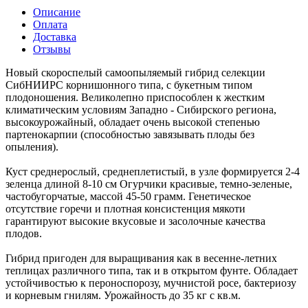
Описание
Оплата
Доставка
Отзывы
Новый скороспелый самоопыляемый гибрид селекции
СибНИИРС корнишонного типа, с букетным типом
плодоношения. Великолепно приспособлен к жестким
климатическим условиям Западно - Сибирского региона,
высокоурожайный, обладает очень высокой степенью
партенокарпии (способностью завязывать плоды без
опыления).
Куст среднерослый, среднеплетистый, в узле формируется 2-4
зеленца длиной 8-10 см Огурчики красивые, темно-зеленые,
частобугорчатые, массой 45-50 грамм. Генетическое
отсутствие горечи и плотная консистенция мякоти
гарантируют высокие вкусовые и засолочные качества
плодов.
Гибрид пригоден для выращивания как в весенне-летних
теплицах различного типа, так и в открытом фунте. Обладает
устойчивостью к пероноспорозу, мучнистой росе, бактериозу
и корневым гнилям. Урожайность до З5 кг с кв.м.