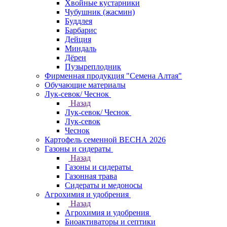
Хвойные кустарники
Чубушник (жасмин)
Буддлея
Барбарис
Дейция
Миндаль
Дёрен
Пузыреплодник
Фирменная продукция "Семена Алтая"
Обучающие материалы
Лук-севок/ Чеснок
Назад
Лук-севок/ Чеснок
Лук-севок
Чеснок
Картофель семенной ВЕСНА 2026
Газоны и сидераты
Назад
Газоны и сидераты
Газонная трава
Сидераты и медоносы
Агрохимия и удобрения
Назад
Агрохимия и удобрения
Биоактиваторы и септики