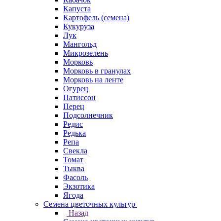
Капуста
Картофель (семена)
Кукуруза
Лук
Мангольд
Микрозелень
Морковь
Морковь в гранулах
Морковь на ленте
Огурец
Патиссон
Перец
Подсолнечник
Редис
Редька
Репа
Свекла
Томат
Тыква
Фасоль
Экзотика
Ягода
Семена цветочных культур
Назад