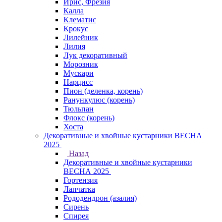
Ирис, Фрезия
Калла
Клематис
Крокус
Лилейник
Лилия
Лук декоративный
Морозник
Мускари
Нарцисс
Пион (деленка, корень)
Ранункулюс (корень)
Тюльпан
Флокс (корень)
Хоста
Декоративные и хвойные кустарники ВЕСНА
2025
Назад
Декоративные и хвойные кустарники
ВЕСНА 2025
Гортензия
Лапчатка
Рододендрон (азалия)
Сирень
Спирея