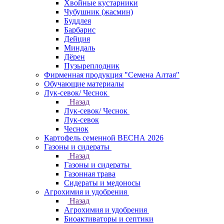
Хвойные кустарники
Чубушник (жасмин)
Буддлея
Барбарис
Дейция
Миндаль
Дёрен
Пузыреплодник
Фирменная продукция "Семена Алтая"
Обучающие материалы
Лук-севок/ Чеснок
Назад
Лук-севок/ Чеснок
Лук-севок
Чеснок
Картофель семенной ВЕСНА 2026
Газоны и сидераты
Назад
Газоны и сидераты
Газонная трава
Сидераты и медоносы
Агрохимия и удобрения
Назад
Агрохимия и удобрения
Биоактиваторы и септики