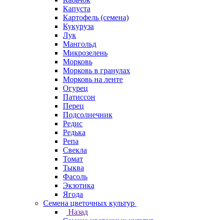
Капуста
Картофель (семена)
Кукуруза
Лук
Мангольд
Микрозелень
Морковь
Морковь в гранулах
Морковь на ленте
Огурец
Патиссон
Перец
Подсолнечник
Редис
Редька
Репа
Свекла
Томат
Тыква
Фасоль
Экзотика
Ягода
Семена цветочных культур
Назад