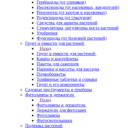
Гербициды (от сорняков)
Инсектициды (от насекомых, вредителей)
Репеленты (от кротов и насекомых)
Родентициды (от грызунов)
Средства для защиты растений
Стимуляторы, регуляторы роста растений
Удобрения
Фунгициды (от болезней растений)
Грунт и емкости для растений
Назад
Грунт и емкости для растений
Кашпо и контейнеры
Пакеты для саженцев
Парники и кассеты для рассады
Почвобрикеты
Торфянные таблетки и горшки
Грунт и его компоненты
Садовые инструменты и приборы
Фитолампы и держатели
Назад
Фитолампы и держатели
Держатели для фитоламп
Фитолампы
Фитосветильники
Подвязка растений