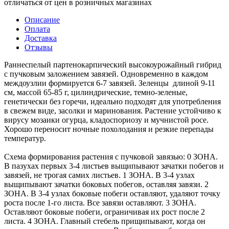
отличаться от цен в розничных магазинах
Описание
Оплата
Доставка
Отзывы
Раннеспелый партенокарпический высокоурожайный гибрид
с пучковым заложением завязей. Одновременно в каждом
междоузлии формируется 6-7 завязей. Зеленцы длиной 9-11
см, массой 65-85 г, цилиндрические, темно-зеленые,
генетически без горечи, идеально подходят для употребления
в свежем виде, засолки и маринования. Растение устойчиво к
вирусу мозаики огурца, кладоспориозу и мучнистой росе.
Хорошо переносит ночные похолодания и резкие перепады
температур.
Схема формирования растения с пучковой завязью: 0 ЗОНА.
В пазухах первых 3-4 листьев выщипывают зачатки побегов и
завязей, не трогая самих листьев. 1 ЗОНА. В 3-4 узлах
выщипывают зачатки боковых побегов, оставляя завязи. 2
ЗОНА. В 3-4 узлах боковые побеги оставляют, удаляют точку
роста после 1-го листа. Все завязи оставляют. 3 ЗОНА.
Оставляют боковые побеги, ограничивая их рост после 2
листа. 4 ЗОНА. Главный стебель прищипывают, когда он