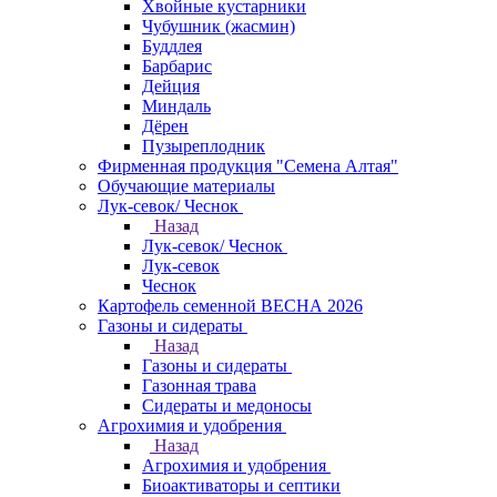
Хвойные кустарники
Чубушник (жасмин)
Буддлея
Барбарис
Дейция
Миндаль
Дёрен
Пузыреплодник
Фирменная продукция "Семена Алтая"
Обучающие материалы
Лук-севок/ Чеснок
Назад
Лук-севок/ Чеснок
Лук-севок
Чеснок
Картофель семенной ВЕСНА 2026
Газоны и сидераты
Назад
Газоны и сидераты
Газонная трава
Сидераты и медоносы
Агрохимия и удобрения
Назад
Агрохимия и удобрения
Биоактиваторы и септики