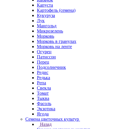
Капуста
Картофель (семена)
Кукуруза
Лук
Мангольд
Микрозелень
Морковь
Морковь в гранулах
Морковь на ленте
Огурец
Патиссон
Перец
Подсолнечник
Редис
Редька
Репа
Свекла
Томат
Тыква
Фасоль
Экзотика
Ягода
Семена цветочных культур
Назад