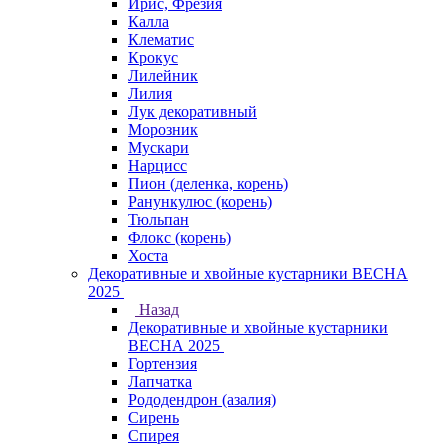
Ирис, Фрезия
Калла
Клематис
Крокус
Лилейник
Лилия
Лук декоративный
Морозник
Мускари
Нарцисс
Пион (деленка, корень)
Ранункулюс (корень)
Тюльпан
Флокс (корень)
Хоста
Декоративные и хвойные кустарники ВЕСНА
2025
Назад
Декоративные и хвойные кустарники
ВЕСНА 2025
Гортензия
Лапчатка
Рододендрон (азалия)
Сирень
Спирея