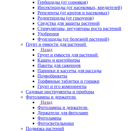
Гербициды (от сорняков)
Инсектициды (от насекомых, вредителей)
Репеленты (от кротов и насекомых)
Родентициды (от грызунов)
Средства для защиты растений
Стимуляторы, регуляторы роста растений
Удобрения
Фунгициды (от болезней растений)
Грунт и емкости для растений
Назад
Грунт и емкости для растений
Кашпо и контейнеры
Пакеты для саженцев
Парники и кассеты для рассады
Почвобрикеты
Торфянные таблетки и горшки
Грунт и его компоненты
Садовые инструменты и приборы
Фитолампы и держатели
Назад
Фитолампы и держатели
Держатели для фитоламп
Фитолампы
Фитосветильники
Подвязка растений