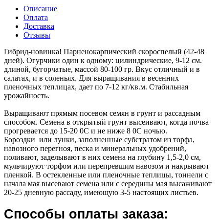
Описание
Оплата
Доставка
Отзывы
Гибрид-новинка! Парненокарпический скороспелый (42-48
дней). Огурчики один к одному: цилиндрические, 9-12 см.
длиной, бугорчатые, массой 80-100 гр. Вкус отличный и в
салатах, и в соленьях. Для выращивания в весенних
пленочных теплицах, дает по 7-12 кг/кв.м. Стабильная
урожайность.
Выращивают прямым посевом семян в грунт и рассадным
способом. Семена в открытый грунт высеивают, когда почва
прогревается до 15-20 0С и не ниже 8 0С ночью.
Бороздки или лунки, заполненные субстратом из торфа,
навозного перегноя, песка и минеральных удобрений,
поливают, заделывают в них семена на глубину 1,5-2,0 см,
мульчируют торфом или перепревшим навозом и накрывают
пленкой. В остекленные или пленочные теплицы, тоннели с
начала мая высевают семена или с середины мая высаживают
20-25 дневную рассаду, имеющую 3-5 настоящих листьев.
Способы оплаты заказа: