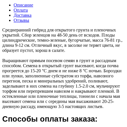
Описание
Оплата
Доставка
Отзывы
Среднеранний гибрид для открытого грунта и пленочных
укрытий. Сбор зеленцов на 48-50 день от всходов. Плоды
цилиндрические, темно-зеленые, бугорчатые, масса 76-81 гр.,
длина 9-12 см. Отличный вкус, в засолке не теряет цвета, не
образует пустот, хорош в салате.
Выращивают прямым посевом семян в грунт и рассадным
способом. Семена в открытый грунт высевают, когда почва
прогреется до 15-20 °C днем и не ниже 8 °C ночью. Бороздки
или лунки, заполненные субстратом из торфа, навозного
перегноя, песка и минеральных удобрений, поливают,
заделывают в них семена на глубину 1.5-2.0 см, мульчируют
торфом или перепревшим навозом и накрывают пленкой. В
остекленные или пленочные теплицы, тоннели с начала мая
высевают семена или с середины мая высаживают 20-25-
дневную рассаду, имеющую 3-5 настоящих листьев.
Способы оплаты заказа: