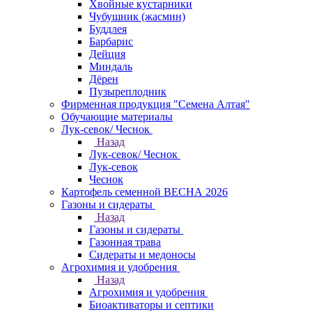
Хвойные кустарники
Чубушник (жасмин)
Буддлея
Барбарис
Дейция
Миндаль
Дёрен
Пузыреплодник
Фирменная продукция "Семена Алтая"
Обучающие материалы
Лук-севок/ Чеснок
Назад
Лук-севок/ Чеснок
Лук-севок
Чеснок
Картофель семенной ВЕСНА 2026
Газоны и сидераты
Назад
Газоны и сидераты
Газонная трава
Сидераты и медоносы
Агрохимия и удобрения
Назад
Агрохимия и удобрения
Биоактиваторы и септики