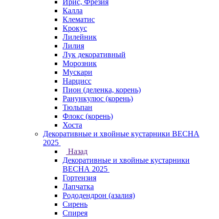
Ирис, Фрезия
Калла
Клематис
Крокус
Лилейник
Лилия
Лук декоративный
Морозник
Мускари
Нарцисс
Пион (деленка, корень)
Ранункулюс (корень)
Тюльпан
Флокс (корень)
Хоста
Декоративные и хвойные кустарники ВЕСНА
2025
Назад
Декоративные и хвойные кустарники
ВЕСНА 2025
Гортензия
Лапчатка
Рододендрон (азалия)
Сирень
Спирея