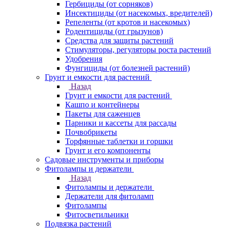
Гербициды (от сорняков)
Инсектициды (от насекомых, вредителей)
Репеленты (от кротов и насекомых)
Родентициды (от грызунов)
Средства для защиты растений
Стимуляторы, регуляторы роста растений
Удобрения
Фунгициды (от болезней растений)
Грунт и емкости для растений
Назад
Грунт и емкости для растений
Кашпо и контейнеры
Пакеты для саженцев
Парники и кассеты для рассады
Почвобрикеты
Торфянные таблетки и горшки
Грунт и его компоненты
Садовые инструменты и приборы
Фитолампы и держатели
Назад
Фитолампы и держатели
Держатели для фитоламп
Фитолампы
Фитосветильники
Подвязка растений