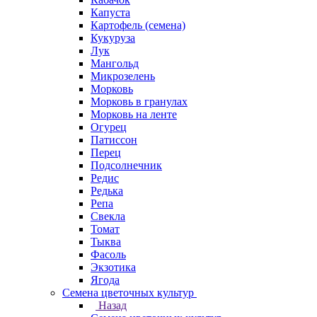
Капуста
Картофель (семена)
Кукуруза
Лук
Мангольд
Микрозелень
Морковь
Морковь в гранулах
Морковь на ленте
Огурец
Патиссон
Перец
Подсолнечник
Редис
Редька
Репа
Свекла
Томат
Тыква
Фасоль
Экзотика
Ягода
Семена цветочных культур
Назад