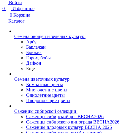
Войти
0
Избранное
0
Корзина
Каталог
Семена овощей и зеленых культур
Арбуз
Баклажан
Брюква
Горох, бобы
Дайкон
Еще
Семена цветочных культур
Комнатные цветы
Многолетние цветы
Однолетние цветы
Плодоносящие цветы
Саженцы сибирской селекции
Саженцы сибирский роз ВЕСНА2026
Саженцы сибирского винограда ВЕСНА2026
Саженцы плодовых культур ВЕСНА 2025
Саженцы сибирских роз (3-х летние)