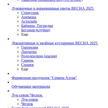
Луковичные и корневищные цветы ВЕСНА 2025
Страусник
Анемона
Астильба
Бабиана, Тигридия
Бегония (клубни)
Еще
Декоративные и хвойные кустарники ВЕСНА 2025
Гортензия
Лапчатка
Рододендрон (азалия)
Сирень
Спирея
Еще
Фирменная продукция "Семена Алтая"
Обучающие материалы
Лук-севок/ Чеснок
Лук-севок
Чеснок