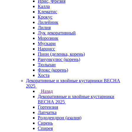
Ирис, Фрезия
Калла
Клематис
Крокус
Лилейник
Лилия
Лук декоративный
Морозник
Мускари
Нарцисс
Пион (деленка, корень)
Ранункулюс (корень)
Тюльпан
Флокс (корень)
Хоста
Декоративные и хвойные кустарники ВЕСНА
2025
Назад
Декоративные и хвойные кустарники
ВЕСНА 2025
Гортензия
Лапчатка
Рододендрон (азалия)
Сирень
Спирея