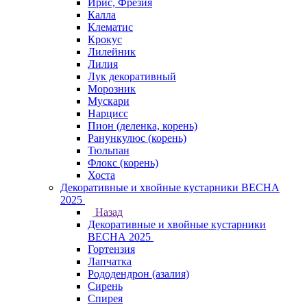
Ирис, Фрезия
Калла
Клематис
Крокус
Лилейник
Лилия
Лук декоративный
Морозник
Мускари
Нарцисс
Пион (деленка, корень)
Ранункулюс (корень)
Тюльпан
Флокс (корень)
Хоста
Декоративные и хвойные кустарники ВЕСНА
2025
Назад
Декоративные и хвойные кустарники
ВЕСНА 2025
Гортензия
Лапчатка
Рододендрон (азалия)
Сирень
Спирея