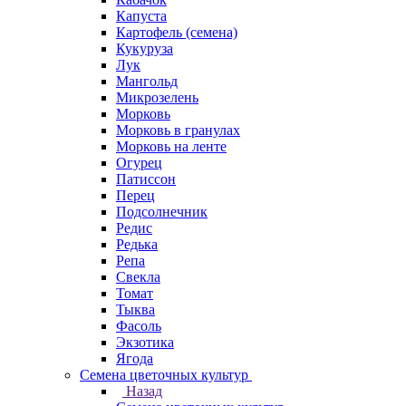
Капуста
Картофель (семена)
Кукуруза
Лук
Мангольд
Микрозелень
Морковь
Морковь в гранулах
Морковь на ленте
Огурец
Патиссон
Перец
Подсолнечник
Редис
Редька
Репа
Свекла
Томат
Тыква
Фасоль
Экзотика
Ягода
Семена цветочных культур
Назад