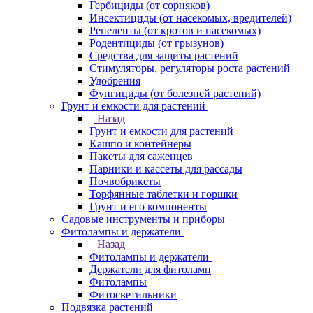
Гербициды (от сорняков)
Инсектициды (от насекомых, вредителей)
Репеленты (от кротов и насекомых)
Родентициды (от грызунов)
Средства для защиты растений
Стимуляторы, регуляторы роста растений
Удобрения
Фунгициды (от болезней растений)
Грунт и емкости для растений
Назад
Грунт и емкости для растений
Кашпо и контейнеры
Пакеты для саженцев
Парники и кассеты для рассады
Почвобрикеты
Торфянные таблетки и горшки
Грунт и его компоненты
Садовые инструменты и приборы
Фитолампы и держатели
Назад
Фитолампы и держатели
Держатели для фитоламп
Фитолампы
Фитосветильники
Подвязка растений