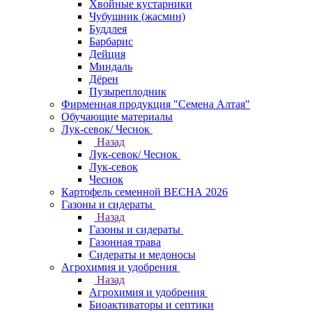
Хвойные кустарники
Чубушник (жасмин)
Буддлея
Барбарис
Дейция
Миндаль
Дёрен
Пузыреплодник
Фирменная продукция "Семена Алтая"
Обучающие материалы
Лук-севок/ Чеснок
Назад
Лук-севок/ Чеснок
Лук-севок
Чеснок
Картофель семенной ВЕСНА 2026
Газоны и сидераты
Назад
Газоны и сидераты
Газонная трава
Сидераты и медоносы
Агрохимия и удобрения
Назад
Агрохимия и удобрения
Биоактиваторы и септики