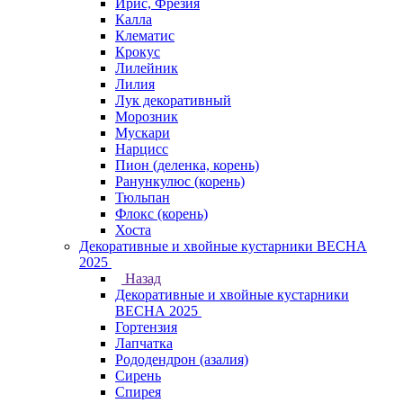
Ирис, Фрезия
Калла
Клематис
Крокус
Лилейник
Лилия
Лук декоративный
Морозник
Мускари
Нарцисс
Пион (деленка, корень)
Ранункулюс (корень)
Тюльпан
Флокс (корень)
Хоста
Декоративные и хвойные кустарники ВЕСНА
2025
Назад
Декоративные и хвойные кустарники
ВЕСНА 2025
Гортензия
Лапчатка
Рододендрон (азалия)
Сирень
Спирея