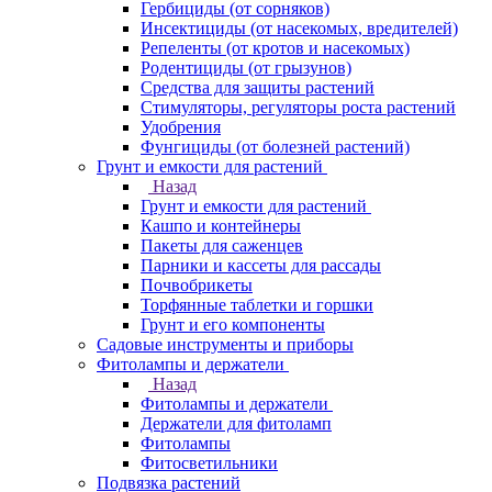
Гербициды (от сорняков)
Инсектициды (от насекомых, вредителей)
Репеленты (от кротов и насекомых)
Родентициды (от грызунов)
Средства для защиты растений
Стимуляторы, регуляторы роста растений
Удобрения
Фунгициды (от болезней растений)
Грунт и емкости для растений
Назад
Грунт и емкости для растений
Кашпо и контейнеры
Пакеты для саженцев
Парники и кассеты для рассады
Почвобрикеты
Торфянные таблетки и горшки
Грунт и его компоненты
Садовые инструменты и приборы
Фитолампы и держатели
Назад
Фитолампы и держатели
Держатели для фитоламп
Фитолампы
Фитосветильники
Подвязка растений