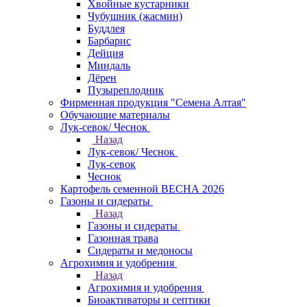
Хвойные кустарники
Чубушник (жасмин)
Буддлея
Барбарис
Дейция
Миндаль
Дёрен
Пузыреплодник
Фирменная продукция "Семена Алтая"
Обучающие материалы
Лук-севок/ Чеснок
Назад
Лук-севок/ Чеснок
Лук-севок
Чеснок
Картофель семенной ВЕСНА 2026
Газоны и сидераты
Назад
Газоны и сидераты
Газонная трава
Сидераты и медоносы
Агрохимия и удобрения
Назад
Агрохимия и удобрения
Биоактиваторы и септики