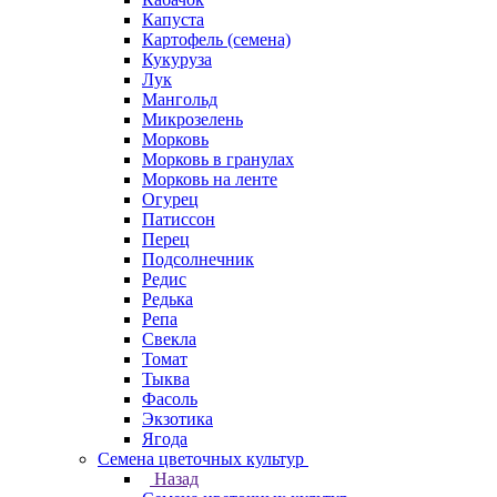
Капуста
Картофель (семена)
Кукуруза
Лук
Мангольд
Микрозелень
Морковь
Морковь в гранулах
Морковь на ленте
Огурец
Патиссон
Перец
Подсолнечник
Редис
Редька
Репа
Свекла
Томат
Тыква
Фасоль
Экзотика
Ягода
Семена цветочных культур
Назад