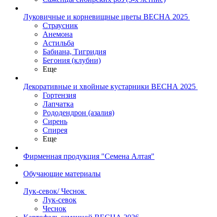
Луковичные и корневищные цветы ВЕСНА 2025
Страусник
Анемона
Астильба
Бабиана, Тигридия
Бегония (клубни)
Еще
Декоративные и хвойные кустарники ВЕСНА 2025
Гортензия
Лапчатка
Рододендрон (азалия)
Сирень
Спирея
Еще
Фирменная продукция "Семена Алтая"
Обучающие материалы
Лук-севок/ Чеснок
Лук-севок
Чеснок