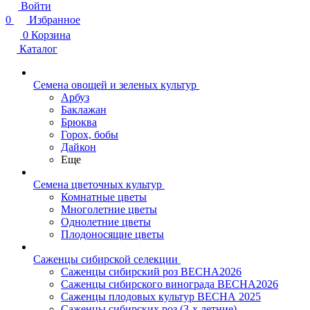
Войти
0
Избранное
0
Корзина
Каталог
Семена овощей и зеленых культур
Арбуз
Баклажан
Брюква
Горох, бобы
Дайкон
Еще
Семена цветочных культур
Комнатные цветы
Многолетние цветы
Однолетние цветы
Плодоносящие цветы
Саженцы сибирской селекции
Саженцы сибирский роз ВЕСНА2026
Саженцы сибирского винограда ВЕСНА2026
Саженцы плодовых культур ВЕСНА 2025
Саженцы сибирских роз (3-х летние)