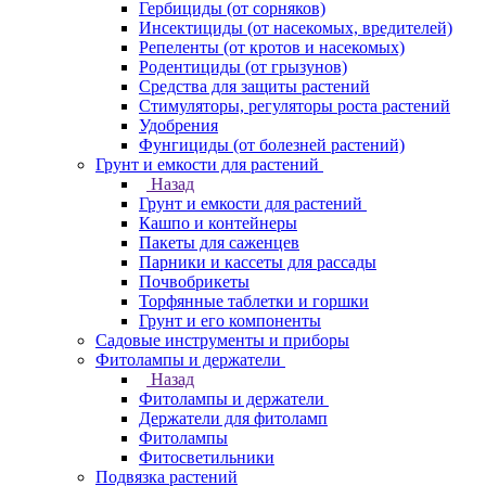
Гербициды (от сорняков)
Инсектициды (от насекомых, вредителей)
Репеленты (от кротов и насекомых)
Родентициды (от грызунов)
Средства для защиты растений
Стимуляторы, регуляторы роста растений
Удобрения
Фунгициды (от болезней растений)
Грунт и емкости для растений
Назад
Грунт и емкости для растений
Кашпо и контейнеры
Пакеты для саженцев
Парники и кассеты для рассады
Почвобрикеты
Торфянные таблетки и горшки
Грунт и его компоненты
Садовые инструменты и приборы
Фитолампы и держатели
Назад
Фитолампы и держатели
Держатели для фитоламп
Фитолампы
Фитосветильники
Подвязка растений