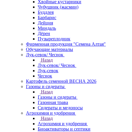
Хвойные кустарники
Чубушник (жасмин)
Буддлея
Барбарис
Дейция
Миндаль
Дёрен
Пузыреплодник
Фирменная продукция "Семена Алтая"
Обучающие материалы
Лук-севок/ Чеснок
Назад
Лук-севок/ Чеснок
Лук-севок
Чеснок
Картофель семенной ВЕСНА 2026
Газоны и сидераты
Назад
Газоны и сидераты
Газонная трава
Сидераты и медоносы
Агрохимия и удобрения
Назад
Агрохимия и удобрения
Биоактиваторы и септики