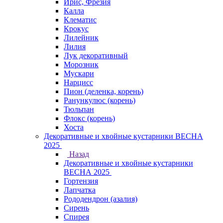
Ирис, Фрезия
Калла
Клематис
Крокус
Лилейник
Лилия
Лук декоративный
Морозник
Мускари
Нарцисс
Пион (деленка, корень)
Ранункулюс (корень)
Тюльпан
Флокс (корень)
Хоста
Декоративные и хвойные кустарники ВЕСНА
2025
Назад
Декоративные и хвойные кустарники
ВЕСНА 2025
Гортензия
Лапчатка
Рододендрон (азалия)
Сирень
Спирея