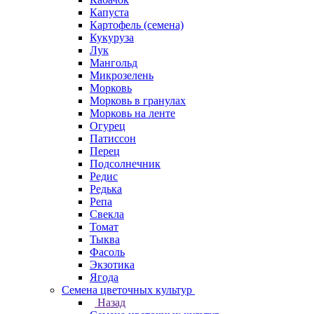
Капуста
Картофель (семена)
Кукуруза
Лук
Мангольд
Микрозелень
Морковь
Морковь в гранулах
Морковь на ленте
Огурец
Патиссон
Перец
Подсолнечник
Редис
Редька
Репа
Свекла
Томат
Тыква
Фасоль
Экзотика
Ягода
Семена цветочных культур
Назад