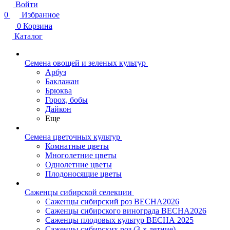
Войти
0
Избранное
0
Корзина
Каталог
Семена овощей и зеленых культур
Арбуз
Баклажан
Брюква
Горох, бобы
Дайкон
Еще
Семена цветочных культур
Комнатные цветы
Многолетние цветы
Однолетние цветы
Плодоносящие цветы
Саженцы сибирской селекции
Саженцы сибирский роз ВЕСНА2026
Саженцы сибирского винограда ВЕСНА2026
Саженцы плодовых культур ВЕСНА 2025
Саженцы сибирских роз (3-х летние)