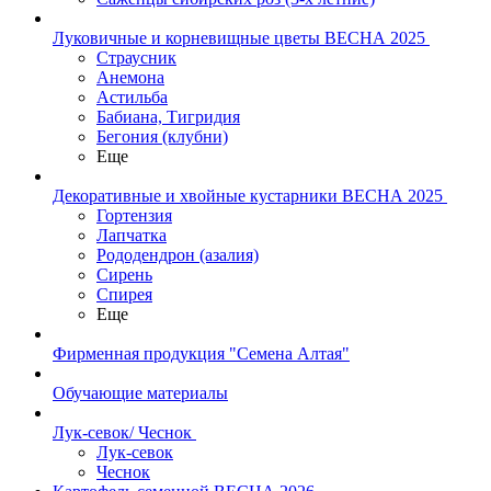
Луковичные и корневищные цветы ВЕСНА 2025
Страусник
Анемона
Астильба
Бабиана, Тигридия
Бегония (клубни)
Еще
Декоративные и хвойные кустарники ВЕСНА 2025
Гортензия
Лапчатка
Рододендрон (азалия)
Сирень
Спирея
Еще
Фирменная продукция "Семена Алтая"
Обучающие материалы
Лук-севок/ Чеснок
Лук-севок
Чеснок