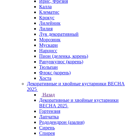
Ирис, Фрезия
Калла
Клематис
Крокус
Лилейник
Лилия
Лук декоративный
Морозник
Мускари
Нарцисс
Пион (деленка, корень)
Ранункулюс (корень)
Тюльпан
Флокс (корень)
Хоста
Декоративные и хвойные кустарники ВЕСНА
2025
Назад
Декоративные и хвойные кустарники
ВЕСНА 2025
Гортензия
Лапчатка
Рододендрон (азалия)
Сирень
Спирея