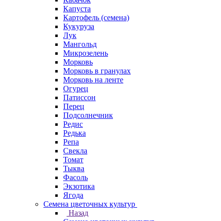
Капуста
Картофель (семена)
Кукуруза
Лук
Мангольд
Микрозелень
Морковь
Морковь в гранулах
Морковь на ленте
Огурец
Патиссон
Перец
Подсолнечник
Редис
Редька
Репа
Свекла
Томат
Тыква
Фасоль
Экзотика
Ягода
Семена цветочных культур
Назад