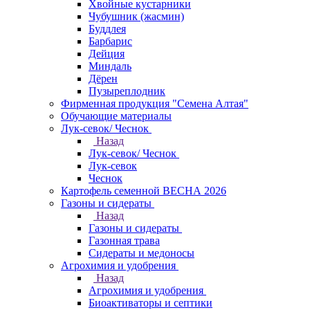
Хвойные кустарники
Чубушник (жасмин)
Буддлея
Барбарис
Дейция
Миндаль
Дёрен
Пузыреплодник
Фирменная продукция "Семена Алтая"
Обучающие материалы
Лук-севок/ Чеснок
Назад
Лук-севок/ Чеснок
Лук-севок
Чеснок
Картофель семенной ВЕСНА 2026
Газоны и сидераты
Назад
Газоны и сидераты
Газонная трава
Сидераты и медоносы
Агрохимия и удобрения
Назад
Агрохимия и удобрения
Биоактиваторы и септики