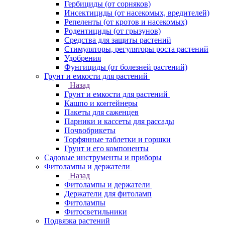
Гербициды (от сорняков)
Инсектициды (от насекомых, вредителей)
Репеленты (от кротов и насекомых)
Родентициды (от грызунов)
Средства для защиты растений
Стимуляторы, регуляторы роста растений
Удобрения
Фунгициды (от болезней растений)
Грунт и емкости для растений
Назад
Грунт и емкости для растений
Кашпо и контейнеры
Пакеты для саженцев
Парники и кассеты для рассады
Почвобрикеты
Торфянные таблетки и горшки
Грунт и его компоненты
Садовые инструменты и приборы
Фитолампы и держатели
Назад
Фитолампы и держатели
Держатели для фитоламп
Фитолампы
Фитосветильники
Подвязка растений