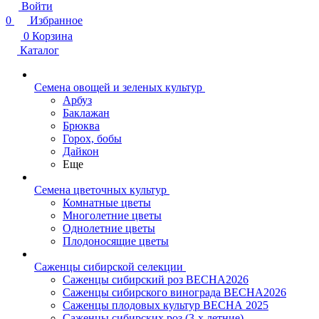
Войти
0
Избранное
0
Корзина
Каталог
Семена овощей и зеленых культур
Арбуз
Баклажан
Брюква
Горох, бобы
Дайкон
Еще
Семена цветочных культур
Комнатные цветы
Многолетние цветы
Однолетние цветы
Плодоносящие цветы
Саженцы сибирской селекции
Саженцы сибирский роз ВЕСНА2026
Саженцы сибирского винограда ВЕСНА2026
Саженцы плодовых культур ВЕСНА 2025
Саженцы сибирских роз (3-х летние)