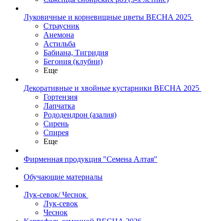
Луковичные и корневищные цветы ВЕСНА 2025
Страусник
Анемона
Астильба
Бабиана, Тигридия
Бегония (клубни)
Еще
Декоративные и хвойные кустарники ВЕСНА 2025
Гортензия
Лапчатка
Рододендрон (азалия)
Сирень
Спирея
Еще
Фирменная продукция "Семена Алтая"
Обучающие материалы
Лук-севок/ Чеснок
Лук-севок
Чеснок