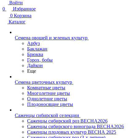
Войти
0
Избранное
0
Корзина
Каталог
Семена овощей и зеленых культур
Арбуз
Баклажан
Брюква
Горох, бобы
Дайкон
Еще
Семена цветочных культур
Комнатные цветы
Многолетние цветы
Однолетние цветы
Плодоносящие цветы
Саженцы сибирской селекции
Саженцы сибирский роз ВЕСНА2026
Саженцы сибирского винограда ВЕСНА2026
Саженцы плодовых культур ВЕСНА 2025
Саженцы сибирских роз (3-х летние)