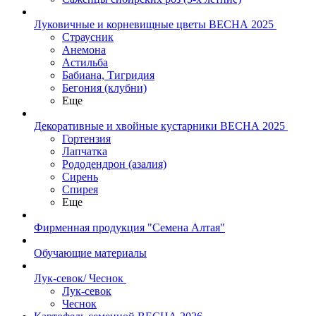
Луковичные и корневищные цветы ВЕСНА 2025
Страусник
Анемона
Астильба
Бабиана, Тигридия
Бегония (клубни)
Еще
Декоративные и хвойные кустарники ВЕСНА 2025
Гортензия
Лапчатка
Рододендрон (азалия)
Сирень
Спирея
Еще
Фирменная продукция "Семена Алтая"
Обучающие материалы
Лук-севок/ Чеснок
Лук-севок
Чеснок