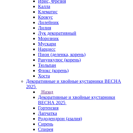
Ирис, Фрезия
Калла
Клематис
Крокус
Лилейник
Лилия
Лук декоративный
Морозник
Мускари
Нарцисс
Пион (деленка, корень)
Ранункулюс (корень)
Тюльпан
Флокс (корень)
Хоста
Декоративные и хвойные кустарники ВЕСНА
2025
Назад
Декоративные и хвойные кустарники
ВЕСНА 2025
Гортензия
Лапчатка
Рододендрон (азалия)
Сирень
Спирея