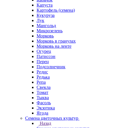
Капуста
Картофель (семена)
Кукуруза
Лук
Мангольд
Микрозелень
Морковь
Морковь в гранулах
Морковь на ленте
Огурец
Патиссон
Перец
Подсолнечник
Редис
Редька
Репа
Свекла
Томат
Тыква
Фасоль
Экзотика
Ягода
Семена цветочных культур
Назад