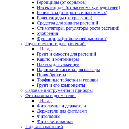
Гербициды (от сорняков)
Инсектициды (от насекомых, вредителей)
Репеленты (от кротов и насекомых)
Родентициды (от грызунов)
Средства для защиты растений
Стимуляторы, регуляторы роста растений
Удобрения
Фунгициды (от болезней растений)
Грунт и емкости для растений
Назад
Грунт и емкости для растений
Кашпо и контейнеры
Пакеты для саженцев
Парники и кассеты для рассады
Почвобрикеты
Торфянные таблетки и горшки
Грунт и его компоненты
Садовые инструменты и приборы
Фитолампы и держатели
Назад
Фитолампы и держатели
Держатели для фитоламп
Фитолампы
Фитосветильники
Подвязка растений