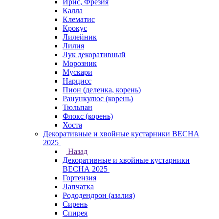
Ирис, Фрезия
Калла
Клематис
Крокус
Лилейник
Лилия
Лук декоративный
Морозник
Мускари
Нарцисс
Пион (деленка, корень)
Ранункулюс (корень)
Тюльпан
Флокс (корень)
Хоста
Декоративные и хвойные кустарники ВЕСНА
2025
Назад
Декоративные и хвойные кустарники
ВЕСНА 2025
Гортензия
Лапчатка
Рододендрон (азалия)
Сирень
Спирея