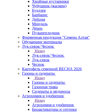
Хвойные кустарники
Чубушник (жасмин)
Буддлея
Барбарис
Дейция
Миндаль
Дёрен
Пузыреплодник
Фирменная продукция "Семена Алтая"
Обучающие материалы
Лук-севок/ Чеснок
Назад
Лук-севок/ Чеснок
Лук-севок
Чеснок
Картофель семенной ВЕСНА 2026
Газоны и сидераты
Назад
Газоны и сидераты
Газонная трава
Сидераты и медоносы
Агрохимия и удобрения
Назад
Агрохимия и удобрения
Биоактиваторы и септики