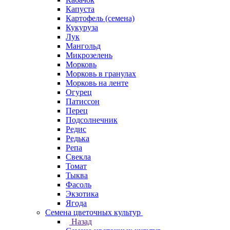
Капуста
Картофель (семена)
Кукуруза
Лук
Мангольд
Микрозелень
Морковь
Морковь в гранулах
Морковь на ленте
Огурец
Патиссон
Перец
Подсолнечник
Редис
Редька
Репа
Свекла
Томат
Тыква
Фасоль
Экзотика
Ягода
Семена цветочных культур
Назад