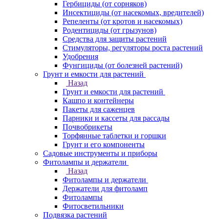
Гербициды (от сорняков)
Инсектициды (от насекомых, вредителей)
Репеленты (от кротов и насекомых)
Родентициды (от грызунов)
Средства для защиты растений
Стимуляторы, регуляторы роста растений
Удобрения
Фунгициды (от болезней растений)
Грунт и емкости для растений
Назад
Грунт и емкости для растений
Кашпо и контейнеры
Пакеты для саженцев
Парники и кассеты для рассады
Почвобрикеты
Торфянные таблетки и горшки
Грунт и его компоненты
Садовые инструменты и приборы
Фитолампы и держатели
Назад
Фитолампы и держатели
Держатели для фитоламп
Фитолампы
Фитосветильники
Подвязка растений