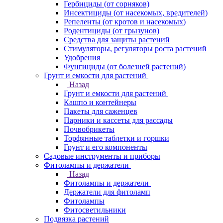
Гербициды (от сорняков)
Инсектициды (от насекомых, вредителей)
Репеленты (от кротов и насекомых)
Родентициды (от грызунов)
Средства для защиты растений
Стимуляторы, регуляторы роста растений
Удобрения
Фунгициды (от болезней растений)
Грунт и емкости для растений
Назад
Грунт и емкости для растений
Кашпо и контейнеры
Пакеты для саженцев
Парники и кассеты для рассады
Почвобрикеты
Торфянные таблетки и горшки
Грунт и его компоненты
Садовые инструменты и приборы
Фитолампы и держатели
Назад
Фитолампы и держатели
Держатели для фитоламп
Фитолампы
Фитосветильники
Подвязка растений