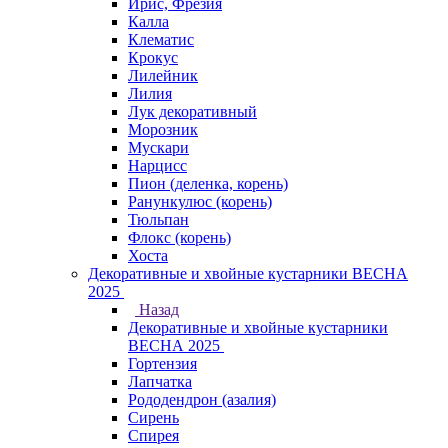
Ирис, Фрезия
Калла
Клематис
Крокус
Лилейник
Лилия
Лук декоративный
Морозник
Мускари
Нарцисс
Пион (деленка, корень)
Ранункулюс (корень)
Тюльпан
Флокс (корень)
Хоста
Декоративные и хвойные кустарники ВЕСНА
2025
Назад
Декоративные и хвойные кустарники
ВЕСНА 2025
Гортензия
Лапчатка
Рододендрон (азалия)
Сирень
Спирея