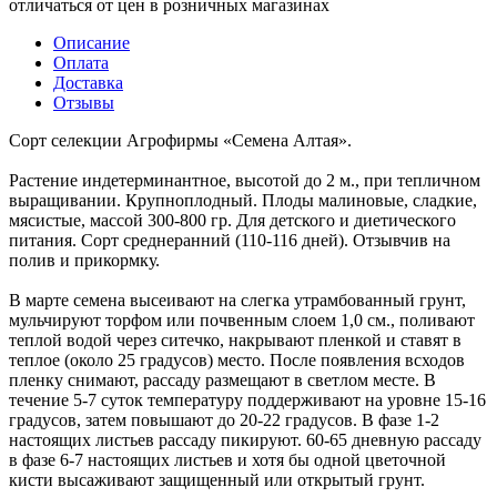
отличаться от цен в розничных магазинах
Описание
Оплата
Доставка
Отзывы
Сорт селекции Агрофирмы «Семена Алтая».
Растение индетерминантное, высотой до 2 м., при тепличном
выращивании. Крупноплодный. Плоды малиновые, сладкие,
мясистые, массой 300-800 гр. Для детского и диетического
питания. Сорт среднеранний (110-116 дней). Отзывчив на
полив и прикормку.
В марте семена высеивают на слегка утрамбованный грунт,
мульчируют торфом или почвенным слоем 1,0 см., поливают
теплой водой через ситечко, накрывают пленкой и ставят в
теплое (около 25 градусов) место. После появления всходов
пленку снимают, рассаду размещают в светлом месте. В
течение 5-7 суток температуру поддерживают на уровне 15-16
градусов, затем повышают до 20-22 градусов. В фазе 1-2
настоящих листьев рассаду пикируют. 60-65 дневную рассаду
в фазе 6-7 настоящих листьев и хотя бы одной цветочной
кисти высаживают защищенный или открытый грунт.