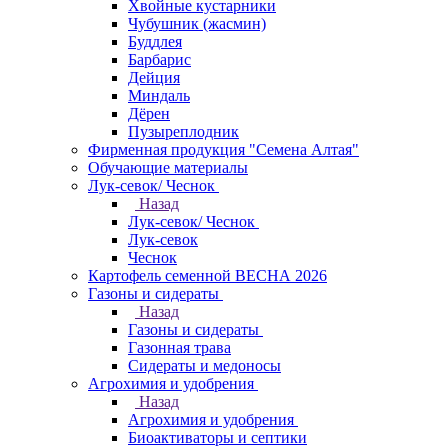
Хвойные кустарники
Чубушник (жасмин)
Буддлея
Барбарис
Дейция
Миндаль
Дёрен
Пузыреплодник
Фирменная продукция "Семена Алтая"
Обучающие материалы
Лук-севок/ Чеснок
Назад
Лук-севок/ Чеснок
Лук-севок
Чеснок
Картофель семенной ВЕСНА 2026
Газоны и сидераты
Назад
Газоны и сидераты
Газонная трава
Сидераты и медоносы
Агрохимия и удобрения
Назад
Агрохимия и удобрения
Биоактиваторы и септики