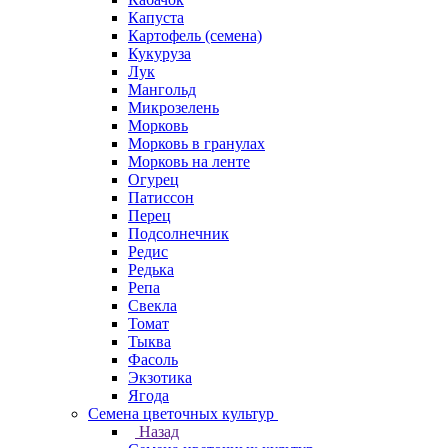
Капуста
Картофель (семена)
Кукуруза
Лук
Мангольд
Микрозелень
Морковь
Морковь в гранулах
Морковь на ленте
Огурец
Патиссон
Перец
Подсолнечник
Редис
Редька
Репа
Свекла
Томат
Тыква
Фасоль
Экзотика
Ягода
Семена цветочных культур
Назад