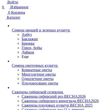
Войти
0
Избранное
0
Корзина
Каталог
Семена овощей и зеленых культур
Арбуз
Баклажан
Брюква
Горох, бобы
Дайкон
Еще
Семена цветочных культур
Комнатные цветы
Многолетние цветы
Однолетние цветы
Плодоносящие цветы
Саженцы сибирской селекции
Саженцы сибирский роз ВЕСНА2026
Саженцы сибирского винограда ВЕСНА2026
Саженцы плодовых культур ВЕСНА 2025
Саженцы сибирских роз (3-х летние)