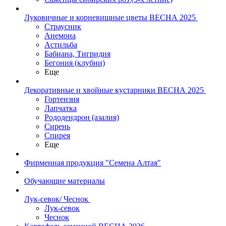
Луковичные и корневищные цветы ВЕСНА 2025
Страусник
Анемона
Астильба
Бабиана, Тигридия
Бегония (клубни)
Еще
Декоративные и хвойные кустарники ВЕСНА 2025
Гортензия
Лапчатка
Рододендрон (азалия)
Сирень
Спирея
Еще
Фирменная продукция "Семена Алтая"
Обучающие материалы
Лук-севок/ Чеснок
Лук-севок
Чеснок