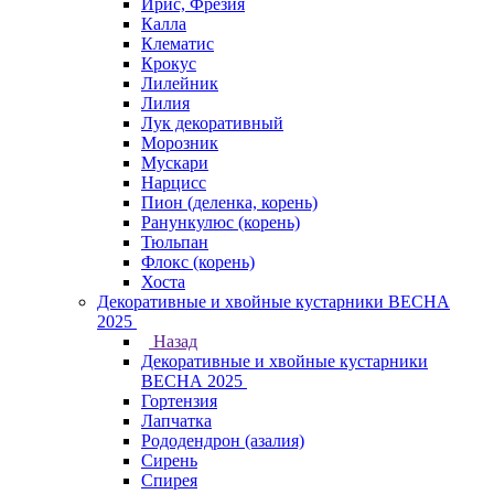
Ирис, Фрезия
Калла
Клематис
Крокус
Лилейник
Лилия
Лук декоративный
Морозник
Мускари
Нарцисс
Пион (деленка, корень)
Ранункулюс (корень)
Тюльпан
Флокс (корень)
Хоста
Декоративные и хвойные кустарники ВЕСНА
2025
Назад
Декоративные и хвойные кустарники
ВЕСНА 2025
Гортензия
Лапчатка
Рододендрон (азалия)
Сирень
Спирея