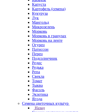
Капуста
Картофель (семена)
Кукуруза
Лук
Мангольд
Микрозелень
Морковь
Морковь в гранулах
Морковь на ленте
Огурец
Патиссон
Перец
Подсолнечник
Редис
Редька
Репа
Свекла
Томат
Тыква
Фасоль
Экзотика
Ягода
Семена цветочных культур
Назад