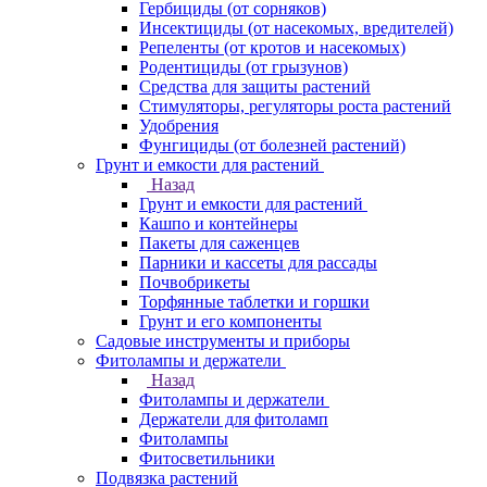
Гербициды (от сорняков)
Инсектициды (от насекомых, вредителей)
Репеленты (от кротов и насекомых)
Родентициды (от грызунов)
Средства для защиты растений
Стимуляторы, регуляторы роста растений
Удобрения
Фунгициды (от болезней растений)
Грунт и емкости для растений
Назад
Грунт и емкости для растений
Кашпо и контейнеры
Пакеты для саженцев
Парники и кассеты для рассады
Почвобрикеты
Торфянные таблетки и горшки
Грунт и его компоненты
Садовые инструменты и приборы
Фитолампы и держатели
Назад
Фитолампы и держатели
Держатели для фитоламп
Фитолампы
Фитосветильники
Подвязка растений