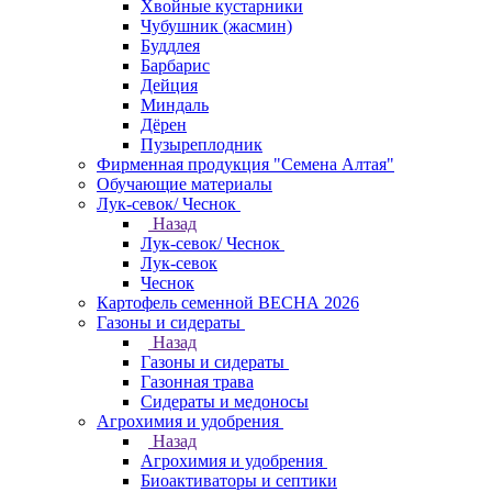
Хвойные кустарники
Чубушник (жасмин)
Буддлея
Барбарис
Дейция
Миндаль
Дёрен
Пузыреплодник
Фирменная продукция "Семена Алтая"
Обучающие материалы
Лук-севок/ Чеснок
Назад
Лук-севок/ Чеснок
Лук-севок
Чеснок
Картофель семенной ВЕСНА 2026
Газоны и сидераты
Назад
Газоны и сидераты
Газонная трава
Сидераты и медоносы
Агрохимия и удобрения
Назад
Агрохимия и удобрения
Биоактиваторы и септики