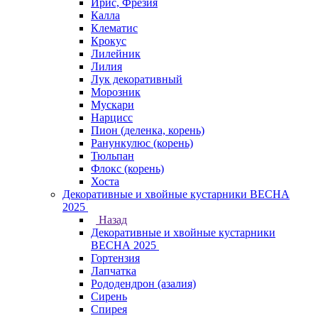
Ирис, Фрезия
Калла
Клематис
Крокус
Лилейник
Лилия
Лук декоративный
Морозник
Мускари
Нарцисс
Пион (деленка, корень)
Ранункулюс (корень)
Тюльпан
Флокс (корень)
Хоста
Декоративные и хвойные кустарники ВЕСНА
2025
Назад
Декоративные и хвойные кустарники
ВЕСНА 2025
Гортензия
Лапчатка
Рододендрон (азалия)
Сирень
Спирея