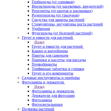
Гербициды (от сорняков)
Инсектициды (от насекомых, вредителей)
Репеленты (от кротов и насекомых)
Родентициды (от грызунов)
Средства для защиты растений
Стимуляторы, регуляторы роста растений
Удобрения
Фунгициды (от болезней растений)
Грунт и емкости для растений
Назад
Грунт и емкости для растений
Кашпо и контейнеры
Пакеты для саженцев
Парники и кассеты для рассады
Почвобрикеты
Торфянные таблетки и горшки
Грунт и его компоненты
Садовые инструменты и приборы
Фитолампы и держатели
Назад
Фитолампы и держатели
Держатели для фитоламп
Фитолампы
Фитосветильники
Подвязка растений