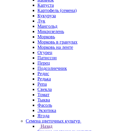
Капуста
Картофель (семена)
Кукуруза
Лук
Мангольд
Микрозелень
Морковь
Морковь в гранулах
Морковь на ленте
Огурец
Патиссон
Перец
Подсолнечник
Редис
Редька
Репа
Свекла
Томат
Тыква
Фасоль
Экзотика
Ягода
Семена цветочных культур
Назад