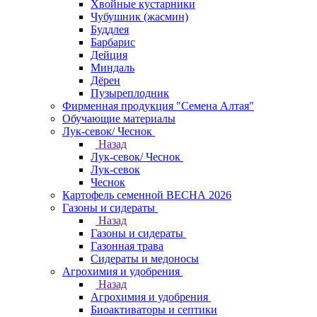
Хвойные кустарники
Чубушник (жасмин)
Буддлея
Барбарис
Дейция
Миндаль
Дёрен
Пузыреплодник
Фирменная продукция "Семена Алтая"
Обучающие материалы
Лук-севок/ Чеснок
Назад
Лук-севок/ Чеснок
Лук-севок
Чеснок
Картофель семенной ВЕСНА 2026
Газоны и сидераты
Назад
Газоны и сидераты
Газонная трава
Сидераты и медоносы
Агрохимия и удобрения
Назад
Агрохимия и удобрения
Биоактиваторы и септики