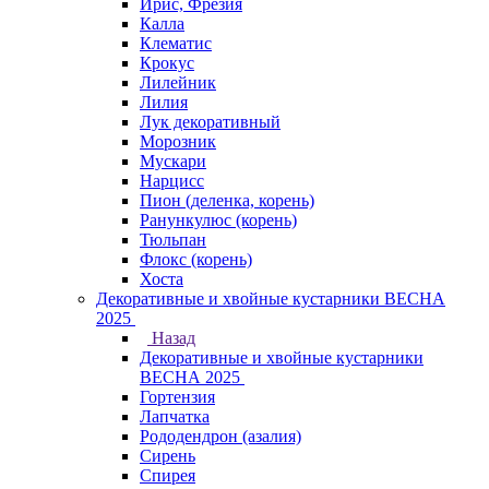
Ирис, Фрезия
Калла
Клематис
Крокус
Лилейник
Лилия
Лук декоративный
Морозник
Мускари
Нарцисс
Пион (деленка, корень)
Ранункулюс (корень)
Тюльпан
Флокс (корень)
Хоста
Декоративные и хвойные кустарники ВЕСНА
2025
Назад
Декоративные и хвойные кустарники
ВЕСНА 2025
Гортензия
Лапчатка
Рододендрон (азалия)
Сирень
Спирея