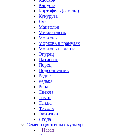
Капуста
Картофель (семена)
Кукуруза
Лук
Мангольд
Микрозелень
Морковь
Морковь в гранулах
Морковь на ленте
Огурец
Патиссон
Перец
Подсолнечник
Редис
Редька
Репа
Свекла
Томат
Тыква
Фасоль
Экзотика
Ягода
Семена цветочных культур
Назад