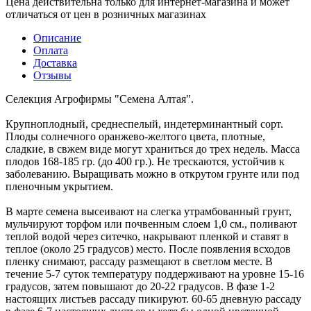
Цена действительна только для интернет-магазина и может
отличаться от цен в розничных магазинах
Описание
Оплата
Доставка
Отзывы
Селекция Агрофирмы "Семена Алтая".
Крупноплодный, среднеспелый, индетерминантный сорт.
Плоды солнечного оранжево-желтого цвета, плотные,
сладкие, в свжем виде могут храниться до трех недель. Масса
плодов 168-185 гр. (до 400 гр.). Не трескаются, устойчив к
заболеванию. Выращивать можно в открутом грунте или под
пленочным укрытием.
В марте семена высеивают на слегка утрамбованный грунт,
мульчируют торфом или почвенным слоем 1,0 см., поливают
теплой водой через ситечко, накрывают пленкой и ставят в
теплое (около 25 градусов) место. После появления всходов
пленку снимают, рассаду размещают в светлом месте. В
течение 5-7 суток температуру поддерживают на уровне 15-16
градусов, затем повышают до 20-22 градусов. В фазе 1-2
настоящих листьев рассаду пикируют. 60-65 дневную рассаду