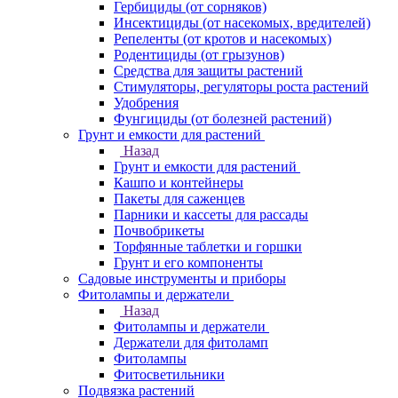
Гербициды (от сорняков)
Инсектициды (от насекомых, вредителей)
Репеленты (от кротов и насекомых)
Родентициды (от грызунов)
Средства для защиты растений
Стимуляторы, регуляторы роста растений
Удобрения
Фунгициды (от болезней растений)
Грунт и емкости для растений
Назад
Грунт и емкости для растений
Кашпо и контейнеры
Пакеты для саженцев
Парники и кассеты для рассады
Почвобрикеты
Торфянные таблетки и горшки
Грунт и его компоненты
Садовые инструменты и приборы
Фитолампы и держатели
Назад
Фитолампы и держатели
Держатели для фитоламп
Фитолампы
Фитосветильники
Подвязка растений