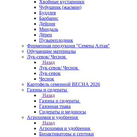
Хвойные кустарники
Чубушник (жасмин)
Буддлея
Барбарис
Дейция
Миндаль
Дёрен
Пузыреплодник
Фирменная продукция "Семена Алтая"
Обучающие материалы
Лук-севок/ Чеснок
Назад
Лук-севок/ Чеснок
Лук-севок
Чеснок
Картофель семенной ВЕСНА 2026
Газоны и сидераты
Назад
Газоны и сидераты
Газонная трава
Сидераты и медоносы
Агрохимия и удобрения
Назад
Агрохимия и удобрения
Биоактиваторы и септики