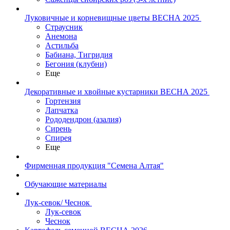
Луковичные и корневищные цветы ВЕСНА 2025
Страусник
Анемона
Астильба
Бабиана, Тигридия
Бегония (клубни)
Еще
Декоративные и хвойные кустарники ВЕСНА 2025
Гортензия
Лапчатка
Рододендрон (азалия)
Сирень
Спирея
Еще
Фирменная продукция "Семена Алтая"
Обучающие материалы
Лук-севок/ Чеснок
Лук-севок
Чеснок