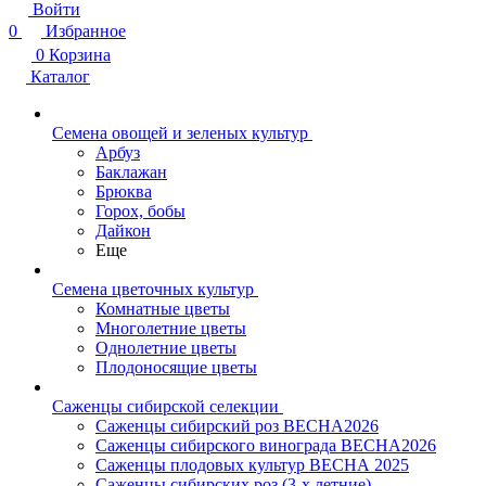
Войти
0
Избранное
0
Корзина
Каталог
Семена овощей и зеленых культур
Арбуз
Баклажан
Брюква
Горох, бобы
Дайкон
Еще
Семена цветочных культур
Комнатные цветы
Многолетние цветы
Однолетние цветы
Плодоносящие цветы
Саженцы сибирской селекции
Саженцы сибирский роз ВЕСНА2026
Саженцы сибирского винограда ВЕСНА2026
Саженцы плодовых культур ВЕСНА 2025
Саженцы сибирских роз (3-х летние)