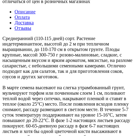
отличаться от цен в розничных магазинах
Описание
Оплата
Доставка
Отзывы
Среднеранний (110-115 дней) сорт. Растение
индетерминантное, высотой до 2 м при тепличном
выращивании, до 110-170 см в открытом грунте. Плоды
крупные, массой 300-750 г розово-малиновые, сладкие, с
насыщенным вкусом и ярким ароматом, мясистые, на разломе
сахаристые, с небольшими семенными камерами. Отлично
подходит как для салатов, так и для приготовления соков,
соусов и других заготовок.
В марте семена высевают на слегка утрамбованный грунт,
мульчируют торфом или почвенным слоем 1 см, поливают
теплой водой через ситечко, накрывают пленкой и ставят в
теплое (около 25°С) место. После появления всходов пленку
снимают, рассаду размещают в светлом месте. В течение 5-7
суток температуру поддерживают на уровне 15-16°С, затем
повышают до 20-22°С. В фазе 1-2 настоящих листьев рассаду
пикируют. 60-65-дневную рассаду в фазе 6-7 настоящих
листьев и хотя бы одной цветочной кисти высаживают в