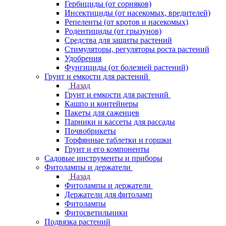
Гербициды (от сорняков)
Инсектициды (от насекомых, вредителей)
Репеленты (от кротов и насекомых)
Родентициды (от грызунов)
Средства для защиты растений
Стимуляторы, регуляторы роста растений
Удобрения
Фунгициды (от болезней растений)
Грунт и емкости для растений
Назад
Грунт и емкости для растений
Кашпо и контейнеры
Пакеты для саженцев
Парники и кассеты для рассады
Почвобрикеты
Торфянные таблетки и горшки
Грунт и его компоненты
Садовые инструменты и приборы
Фитолампы и держатели
Назад
Фитолампы и держатели
Держатели для фитоламп
Фитолампы
Фитосветильники
Подвязка растений