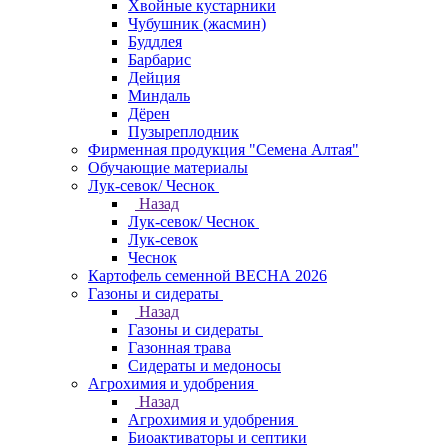
Хвойные кустарники
Чубушник (жасмин)
Буддлея
Барбарис
Дейция
Миндаль
Дёрен
Пузыреплодник
Фирменная продукция "Семена Алтая"
Обучающие материалы
Лук-севок/ Чеснок
Назад
Лук-севок/ Чеснок
Лук-севок
Чеснок
Картофель семенной ВЕСНА 2026
Газоны и сидераты
Назад
Газоны и сидераты
Газонная трава
Сидераты и медоносы
Агрохимия и удобрения
Назад
Агрохимия и удобрения
Биоактиваторы и септики