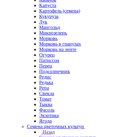
Капуста
Картофель (семена)
Кукуруза
Лук
Мангольд
Микрозелень
Морковь
Морковь в гранулах
Морковь на ленте
Огурец
Патиссон
Перец
Подсолнечник
Редис
Редька
Репа
Свекла
Томат
Тыква
Фасоль
Экзотика
Ягода
Семена цветочных культур
Назад