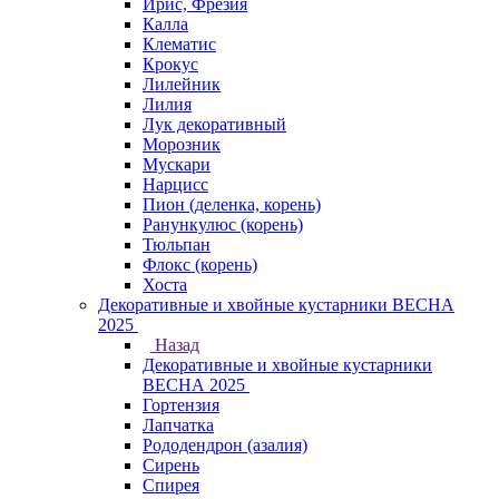
Ирис, Фрезия
Калла
Клематис
Крокус
Лилейник
Лилия
Лук декоративный
Морозник
Мускари
Нарцисс
Пион (деленка, корень)
Ранункулюс (корень)
Тюльпан
Флокс (корень)
Хоста
Декоративные и хвойные кустарники ВЕСНА
2025
Назад
Декоративные и хвойные кустарники
ВЕСНА 2025
Гортензия
Лапчатка
Рододендрон (азалия)
Сирень
Спирея