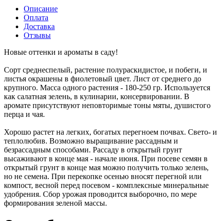
Описание
Оплата
Доставка
Отзывы
Новые оттенки и ароматы в саду!
Сорт среднеспелый, растение полураскидистое, и побеги, и
листья окрашены в фиолетовый цвет. Лист от среднего до
крупного. Масса одного растения - 180-250 гр. Используется
как салатная зелень, в кулинарии, консервировании. В
аромате присутствуют неповторимые тоны мяты, душистого
перца и чая.
Хорошо растет на легких, богатых перегноем почвах. Свето- и
теплолюбив. Возможно выращивание рассадным и
безрассадным способами. Рассаду в открытый грунт
высаживают в конце мая - начале июня. При посеве семян в
открытый грунт в конце мая можно получить только зелень,
но не семена. При перекопке осенью вносят перегной или
компост, весной перед посевом - комплексные минеральные
удобрения. Сбор урожая проводится выборочно, по мере
формирования зеленой массы.