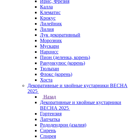
Ирис, Фрезия
Калла
Клематис
Крокус
Лилейник
Лилия
Лук декоративный
Морозник
Мускари
Нарцисс
Пион (деленка, корень)
Ранункулюс (корень)
Тюльпан
Флокс (корень)
Хоста
Декоративные и хвойные кустарники ВЕСНА
2025
Назад
Декоративные и хвойные кустарники
ВЕСНА 2025
Гортензия
Лапчатка
Рододендрон (азалия)
Сирень
Спирея