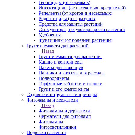
Гербициды (от сорняков)
Инсектициды (от насекомых, вредителей)
Репеленты (от кротов и насекомых)
Родентициды (от грызунов)
Средства для защиты растений
Стимуляторы, регуляторы роста растений
Удобрения
Фунгициды (от болезней растений)
Грунт и емкости для растений
Назад
Грунт и емкости для растений
Кашпо и контейнеры
Пакеты для саженцев
Парники и кассеты для рассады
Почвобрикеты
Торфянные таблетки и горшки
Грунт и его компоненты
Садовые инструменты и приборы
Фитолампы и держатели
Назад
Фитолампы и держатели
Держатели для фитоламп
Фитолампы
Фитосветильники
Подвязка растений