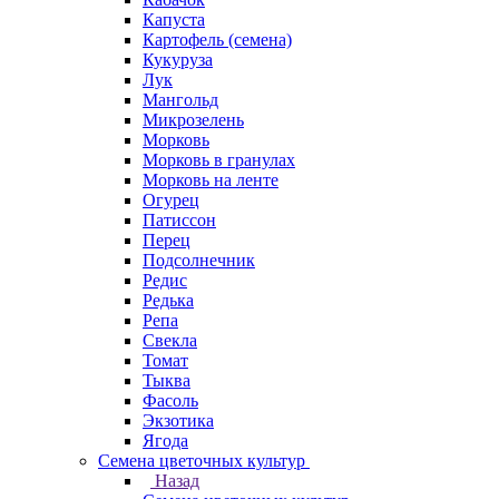
Капуста
Картофель (семена)
Кукуруза
Лук
Мангольд
Микрозелень
Морковь
Морковь в гранулах
Морковь на ленте
Огурец
Патиссон
Перец
Подсолнечник
Редис
Редька
Репа
Свекла
Томат
Тыква
Фасоль
Экзотика
Ягода
Семена цветочных культур
Назад