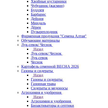
Хвойные кустарники
Чубушник (жасмин)
Буддлея
Барбарис
Дейция
Миндаль
Дёрен
Пузыреплодник
Фирменная продукция "Семена Алтая"
Обучающие материалы
Лук-севок/ Чеснок
Назад
Лук-севок/ Чеснок
Лук-севок
Чеснок
Картофель семенной ВЕСНА 2026
Газоны и сидераты
Назад
Газоны и сидераты
Газонная трава
Сидераты и медоносы
Агрохимия и удобрения
Назад
Агрохимия и удобрения
Биоактиваторы и септики