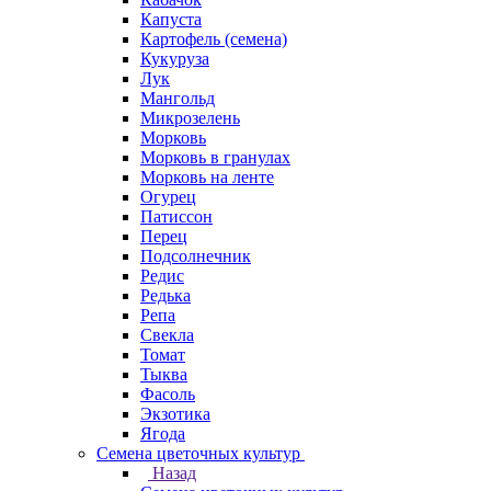
Капуста
Картофель (семена)
Кукуруза
Лук
Мангольд
Микрозелень
Морковь
Морковь в гранулах
Морковь на ленте
Огурец
Патиссон
Перец
Подсолнечник
Редис
Редька
Репа
Свекла
Томат
Тыква
Фасоль
Экзотика
Ягода
Семена цветочных культур
Назад