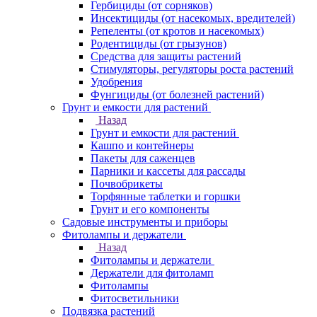
Гербициды (от сорняков)
Инсектициды (от насекомых, вредителей)
Репеленты (от кротов и насекомых)
Родентициды (от грызунов)
Средства для защиты растений
Стимуляторы, регуляторы роста растений
Удобрения
Фунгициды (от болезней растений)
Грунт и емкости для растений
Назад
Грунт и емкости для растений
Кашпо и контейнеры
Пакеты для саженцев
Парники и кассеты для рассады
Почвобрикеты
Торфянные таблетки и горшки
Грунт и его компоненты
Садовые инструменты и приборы
Фитолампы и держатели
Назад
Фитолампы и держатели
Держатели для фитоламп
Фитолампы
Фитосветильники
Подвязка растений