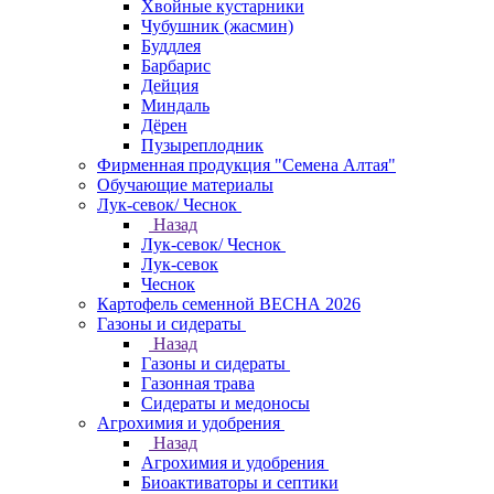
Хвойные кустарники
Чубушник (жасмин)
Буддлея
Барбарис
Дейция
Миндаль
Дёрен
Пузыреплодник
Фирменная продукция "Семена Алтая"
Обучающие материалы
Лук-севок/ Чеснок
Назад
Лук-севок/ Чеснок
Лук-севок
Чеснок
Картофель семенной ВЕСНА 2026
Газоны и сидераты
Назад
Газоны и сидераты
Газонная трава
Сидераты и медоносы
Агрохимия и удобрения
Назад
Агрохимия и удобрения
Биоактиваторы и септики