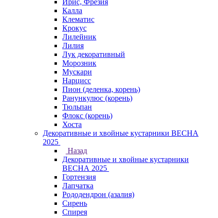
Ирис, Фрезия
Калла
Клематис
Крокус
Лилейник
Лилия
Лук декоративный
Морозник
Мускари
Нарцисс
Пион (деленка, корень)
Ранункулюс (корень)
Тюльпан
Флокс (корень)
Хоста
Декоративные и хвойные кустарники ВЕСНА
2025
Назад
Декоративные и хвойные кустарники
ВЕСНА 2025
Гортензия
Лапчатка
Рододендрон (азалия)
Сирень
Спирея