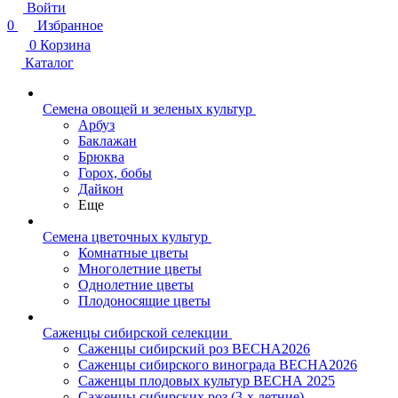
Войти
0
Избранное
0
Корзина
Каталог
Семена овощей и зеленых культур
Арбуз
Баклажан
Брюква
Горох, бобы
Дайкон
Еще
Семена цветочных культур
Комнатные цветы
Многолетние цветы
Однолетние цветы
Плодоносящие цветы
Саженцы сибирской селекции
Саженцы сибирский роз ВЕСНА2026
Саженцы сибирского винограда ВЕСНА2026
Саженцы плодовых культур ВЕСНА 2025
Саженцы сибирских роз (3-х летние)