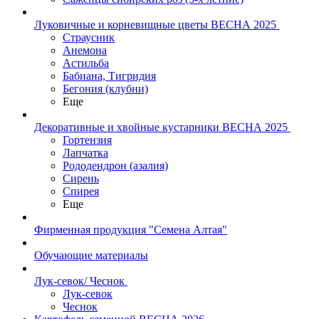
Луковичные и корневищные цветы ВЕСНА 2025
Страусник
Анемона
Астильба
Бабиана, Тигридия
Бегония (клубни)
Еще
Декоративные и хвойные кустарники ВЕСНА 2025
Гортензия
Лапчатка
Рододендрон (азалия)
Сирень
Спирея
Еще
Фирменная продукция "Семена Алтая"
Обучающие материалы
Лук-севок/ Чеснок
Лук-севок
Чеснок