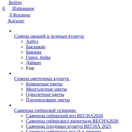
Войти
0
Избранное
0
Корзина
Каталог
Семена овощей и зеленых культур
Арбуз
Баклажан
Брюква
Горох, бобы
Дайкон
Еще
Семена цветочных культур
Комнатные цветы
Многолетние цветы
Однолетние цветы
Плодоносящие цветы
Саженцы сибирской селекции
Саженцы сибирский роз ВЕСНА2026
Саженцы сибирского винограда ВЕСНА2026
Саженцы плодовых культур ВЕСНА 2025
Саженцы сибирских роз (3-х летние)