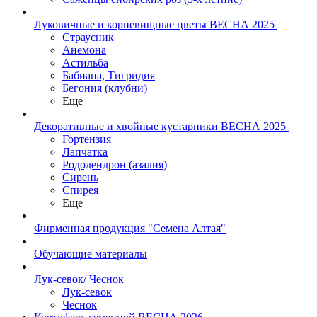
Луковичные и корневищные цветы ВЕСНА 2025
Страусник
Анемона
Астильба
Бабиана, Тигридия
Бегония (клубни)
Еще
Декоративные и хвойные кустарники ВЕСНА 2025
Гортензия
Лапчатка
Рододендрон (азалия)
Сирень
Спирея
Еще
Фирменная продукция "Семена Алтая"
Обучающие материалы
Лук-севок/ Чеснок
Лук-севок
Чеснок